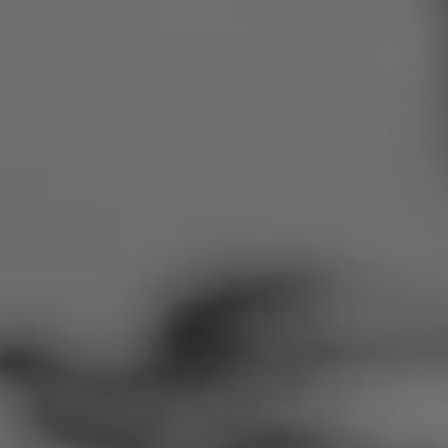
Rumänien
Slowakei