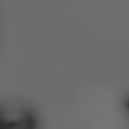
Polen
Slowenien
Vietnam