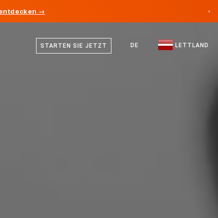
 entdecken →
×
Lettisch
Kanada
Deutsch
DE
LETTLAND
STARTEN SIE JETZT
Deutschland
Englisch
Liechtenstein
Norwegen
Japan
Bulgarien
Kroatien
Litauen
Montenegro