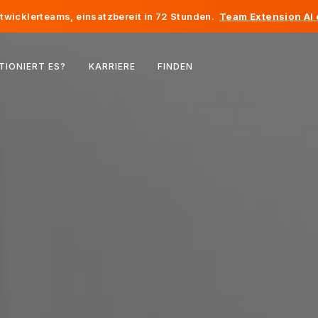
twicklerteams, einsatzbereit in 72 Stunden.
Team Extension AI
Belgien
TIONIERT ES?
KARRIERE
FINDEN
Frankreich
Irland
Niederlande
Schweiz
Vereinigte Staaten
Bosnien und Herzegowina
Estland
Lettland
Republik Moldau