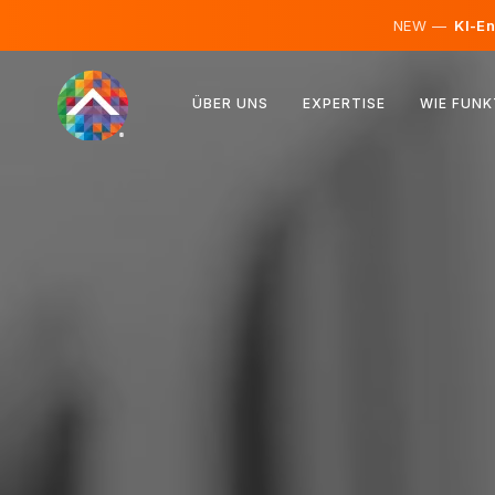
NEW —
KI-En
Österreich
ÜBER UNS
EXPERTISE
WIE FUNK
Finnland
Island
Luxemburg
Schweden
Vereinigtes Königreich
Albanien
Tschechien
Ungarn
Nordmazedonien