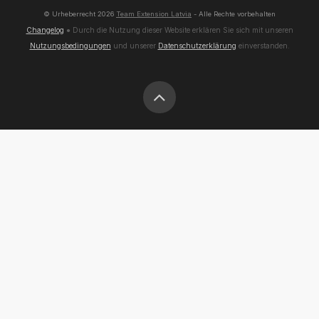
© Urheberrecht
2026
Team Extension Latvia
- Alle Rechte vorbehalten
Changelog
● Durch die Nutzung dieser Website erklären Sie sich mit unseren
Nutzungsbedingungen
und unserer
Datenschutzerklärung
einverstanden.