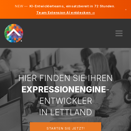
NEW —
KI-Entwicklerteams, einsatzbereit in 72 Stunden.
×
Team Extension AI entdecken →
Lettisch
Deutsch
Englisch
ÜBER UNS
EXPERTISE
WIE FUNKTIONIERT ES?
KARRIERE
HIER FINDEN SIE IHREN
FINDEN
EXPRESSIONENGINE
-
LETTLAND
ENTWICKLER
DE
IN LETTLAND
STARTEN SIE JETZT
STARTEN SIE JETZT!