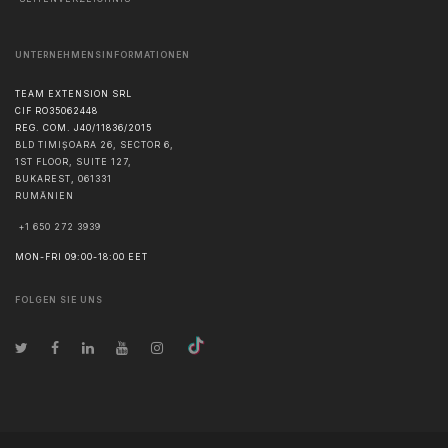
UNTERNEHMENSINFORMATIONEN
TEAM EXTENSION SRL
CIF RO35062448
REG. COM. J40/11836/2015
BLD TIMIȘOARA 26, SECTOR 6,
1ST FLOOR, SUITE 127,
BUKAREST
,
061331
RUMÄNIEN
+1 650 272 3939
MON-FRI 09:00-18:00 EET
FOLGEN SIE UNS