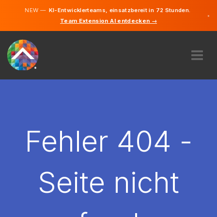
NEW —
KI-Entwicklerteams, einsatzbereit in 72 Stunden.
×
Team Extension AI entdecken →
Lettisch
Deutsch
Englisch
ÜBER UNS
EXPERTISE
WIE FUNKTIONIERT ES?
KARRIERE
Fehler 404 -
FINDEN
LETTLAND
Seite nicht
DE
STARTEN SIE JETZT