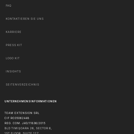
FAQ
KONTAKTIEREN SIE UNS
KARRIERE
PRESS KIT
LOGO KIT
INSIGHTS
SEITENVERZEICHNIS
UNTERNEHMENSINFORMATIONEN
TEAM EXTENSION SRL
CIF RO35062448
REG. COM. J40/11836/2015
BLD TIMIȘOARA 26, SECTOR 6,
1ST FLOOR, SUITE 127,