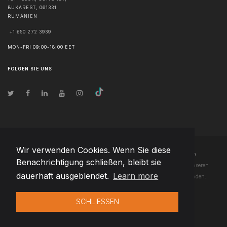
BUKAREST
,
061331
RUMÄNIEN
+1 650 272 3939
MON-FRI 09:00-18:00 EET
FOLGEN SIE UNS
Wir verwenden Cookies. Wenn Sie diese
© Urheberrecht
2026
Team Extension Latvia
- Alle Rechte vorbehalten
Benachrichtigung schließen, bleibt sie
Changelog
● Durch die Nutzung dieser Website erklären Sie sich mit unseren
dauerhaft ausgeblendet.
Learn more
Nutzungsbedingungen
und unserer
Datenschutzerklärung
einverstanden.
SCHLIESSEN