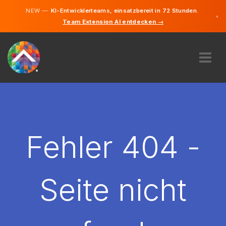
NEW —
KI-Entwicklerteams, einsatzbereit in 72 Stunden.
×
Team Extension AI entdecken →
Lettisch
Deutsch
Englisch
ÜBER UNS
EXPERTISE
WIE FUNKTIONIERT ES?
KARRIERE
Fehler 404 -
FINDEN
LETTLAND
Seite nicht
DE
STARTEN SIE JETZT