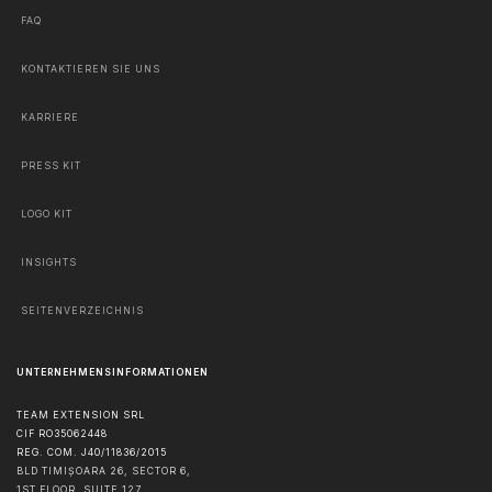
FAQ
KONTAKTIEREN SIE UNS
KARRIERE
PRESS KIT
LOGO KIT
INSIGHTS
SEITENVERZEICHNIS
UNTERNEHMENSINFORMATIONEN
TEAM EXTENSION SRL
CIF RO35062448
REG. COM. J40/11836/2015
BLD TIMIȘOARA 26, SECTOR 6,
1ST FLOOR, SUITE 127,