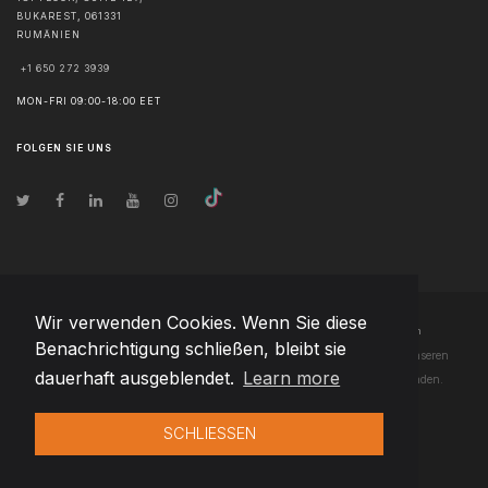
BUKAREST
,
061331
RUMÄNIEN
+1 650 272 3939
MON-FRI 09:00-18:00 EET
FOLGEN SIE UNS
Wir verwenden Cookies. Wenn Sie diese
© Urheberrecht
2026
Team Extension Latvia
- Alle Rechte vorbehalten
Benachrichtigung schließen, bleibt sie
Changelog
● Durch die Nutzung dieser Website erklären Sie sich mit unseren
dauerhaft ausgeblendet.
Learn more
Nutzungsbedingungen
und unserer
Datenschutzerklärung
einverstanden.
SCHLIESSEN