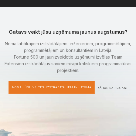
Gatavs veikt jūsu uzņēmuma jaunus augstumus?
Noma labākajiem izstrādātājiem, inženieriem, programmētājiem,
programmētājiem un konsultantiem in Latvija.
Fortune 500 un jaunizveidotie uzņēmumi izvēlas Team
Extension izstrādātājus saviem misijai kritiskiem programmatūras
projektiem.
NOMA JŪSU VELTĪTA IZSTRĀDĀTĀJIEM IN LATVIJA
KĀ TAS DARBOJAS?