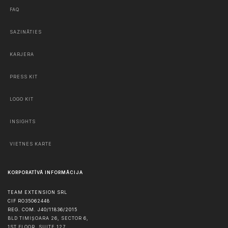
FAQ
SAZINĀTIES
KARJERA
PRESS KIT
LOGO KIT
INSIGHTS
VIETNES KARTE
KORPORATĪVĀ INFORMĀCIJA
TEAM EXTENSION SRL
CIF RO35062448
REG. COM. J40/11836/2015
BLD TIMIȘOARA 26, SECTOR 6,
1ST FLOOR, SUITE 127,