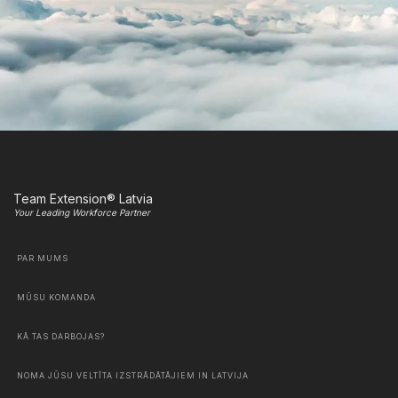
Team Extension® Latvia
Your Leading Workforce Partner
PAR MUMS
MŪSU KOMANDA
KĀ TAS DARBOJAS?
NOMA JŪSU VELTĪTA IZSTRĀDĀTĀJIEM IN LATVIJA