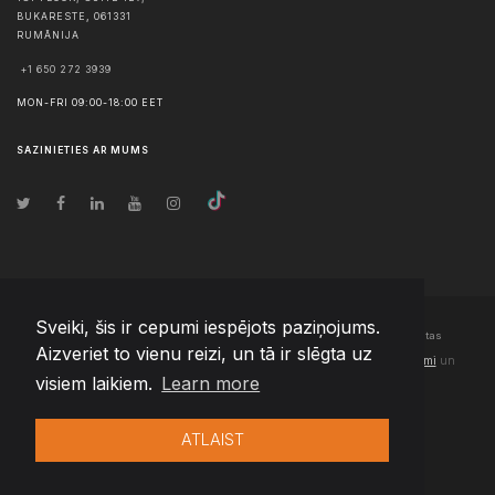
BUKARESTE
,
061331
RUMĀNIJA
+1 650 272 3939
MON-FRI 09:00-18:00 EET
SAZINIETIES AR MUMS
Sveiki, šis ir cepumi iespējots paziņojums.
© Autortiesības
2026
Team Extension Latvia
- Visas tiesības aizsargātas
Aizveriet to vienu reizi, un tā ir slēgta uz
Changelog
● Izmantojot šo vietni, jūs piekrītat mūsu
Lietošanas noteikumi
un
visiem laikiem.
Learn more
Privātuma politika
ATLAIST