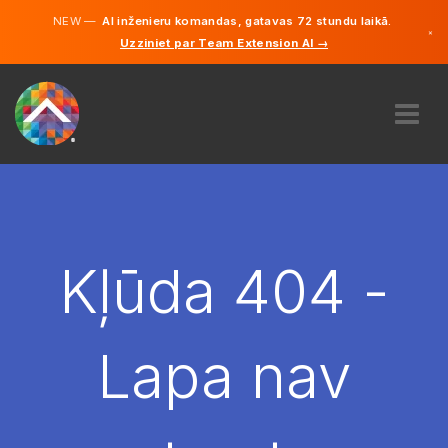
NEW —
AI inženieru komandas, gatavas 72 stundu laikā.
×
Uzziniet par Team Extension AI →
Latviešu
Vācu
Angļu
PAR MUMS
EKSPERTĪZE
KĀ TAS DARBOJAS?
KARJERA
Kļūda 404 -
NOLĪGT
LATVIJA
Lapa nav
LV
SĀC