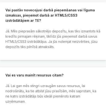
Vai pastāv novecojusi darbā pieņemšanas vai līguma
izmaksas, pieņemot darbā ar HTML5/CSS3
izstrādātājiem ar TE?
Jā. Mēs pieprasām sākotnējo depozītu, kas tiks izmantots kā
kredīts pirmajam rēķinam, tiklīdz jūs pieņemsit darbā savus
HTML5/CSS3 izstrādātājus. Ja jūs nolemjat neizvērties, jūsu
depozīts tiks pilnībā atmaksāts.
Vai es varu mainīt resursus citam?
Jā. Lai gan mēs stingri uzraugām savus resursus, lai
nodrošinātu, ka tie atbilst jūsu prasībām, mēs saprotam, ka
ne katrs izstrādātājs būs ideāli piemērots katram
uzņēmumam.