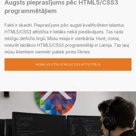
Augsts pieprasījums pēc HTML5/CSS3
programmētājiem
Fakti ir skaidri. Pieprasījums pēc augsti kvalificētiem talantus
HTML5/CSS3 attīstība ir lielāks nekā piedāvājums. Tas rada
milzīgu deficītu tirgū. Mūsu misija ir vienkārša: Hunt, noma,
noturēt labākos HTML5/CSS3 programmētāji in Latvija. Tas ļauj
mūsu klientiem vienmēr paliek pirms līknes.
NOMA VELTĪTA HTML5/CSS3 ATTĪSTĪTĀJS