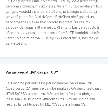
Jā. Pēc pieprasījuma ir pieejams HTML5/CSS3 izstrādātāju
personāla izvietojums uz vietas. Visiem TE izstrādātājiem būs
galīgais viedoklis par pārvietošanu, jo laimīgie izstrādātāji ir
galvenā prioritāte. Visi dzīves dārdzības pielāgojumi un
pārvietošanas maksa tiek nodota klientam. Šis režīms
vislabāk darbojas 3-6 mēnešus. Klientam, kas vēlas ilgstoši
pārvietot uz vietas, ir ieteicams informēt TE iepriekš, lai mēs
varētu pieņemt darbā HTML5/CSS3 kandidātus, kas meklē
pārvietošanu.
Vai jūs veicat QA? Kas par CS?
Jā. Padomā par mums kā par komandas paplašinājumu.
Attiecībā uz QA, mēs veicam bezmaksas QA dūmu testu jūsu
HTML5/CSS3 pieteikumu. Mēs ļoti iesakām jums piešķirt
īpašu QA jūsu budžetā. Attiecībā uz CS mums ir pieejami
resursi, lai veiktu jūsu HTML5/CSS3 pieteikuma CS.