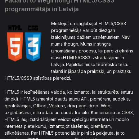
Padarot to viegli nolīgt HTML5/CSS3
programmētājs in Latvija
Meklējot un saglabājot HTML5/CSS3
programmētājs var būt diezgan
izaicinājums dažiem uzņēmumiem. Nav
mums though. Mums ir stingra
iznomāšanas procesu, lai pareizi ekrāns
mūsu HTML5/CSS3 izstrādātājiem in
Latvija. Papildus mūsu teorētisko testu,
talanti ir jāparāda praktiski, un praktisku
HTML5/CSS3 attīstības pieredzi.
HTML5 ir iezīmēšanas valoda, ko izmanto, lai strukturētu saturu
tīmeklī. HTML5 izmantot daudz jaunu API, piemēram, audekls,
ģeolokācijas, Offline, Vēsture, drag-and-drop, Web
uzglabāšana, mikrodatu un daudz ko citu. Kombinācijā ar CSS3,
HTML5 ļauj izstrādātājiem veidot spēcīgu interneta un mobilo
interneta pieteikumu, izmantojot sistēmas, piemēram,
sāknēšanas. Par HTML5 potenciāls ir pilnībā pakļauta, ja to