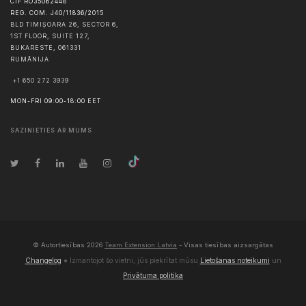
CIF RO35062448
REG. COM. J40/11836/2015
BLD TIMIȘOARA 26, SECTOR 6,
1ST FLOOR, SUITE 127,
BUKARESTE
,
061331
RUMĀNIJA
+1 650 272 3939
MON-FRI 09:00-18:00 EET
SAZINIETIES AR MUMS
© Autortiesības
2026
Team Extension Latvia
- Visas tiesības aizsargātas
Changelog
● Izmantojot šo vietni, jūs piekrītat mūsu
Lietošanas noteikumi
un
Privātuma politika