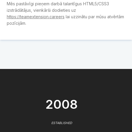
Mēs pastāvīgi pieņem darbā talantīgus HTML5/CSS3
izstrādātājus, vienkārši dodieties uz
https://teamextension.careers
lai uzzinātu par mūsu atvērtām
pozīcijām.
2008
ESTABLISHED