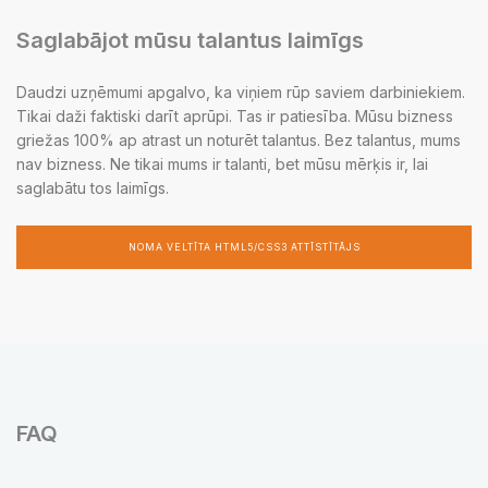
Saglabājot mūsu talantus laimīgs
Daudzi uzņēmumi apgalvo, ka viņiem rūp saviem darbiniekiem.
Tikai daži faktiski darīt aprūpi. Tas ir patiesība. Mūsu bizness
griežas 100% ap atrast un noturēt talantus. Bez talantus, mums
nav bizness. Ne tikai mums ir talanti, bet mūsu mērķis ir, lai
saglabātu tos laimīgs.
NOMA VELTĪTA HTML5/CSS3 ATTĪSTĪTĀJS
FAQ