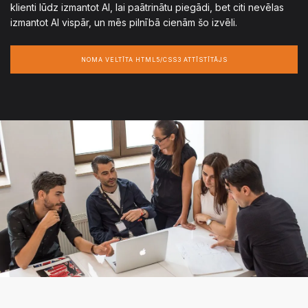
klienti lūdz izmantot AI, lai paātrinātu piegādi, bet citi nevēlas
izmantot AI vispār, un mēs pilnībā cienām šo izvēli.
NOMA VELTĪTA HTML5/CSS3 ATTĪSTĪTĀJS