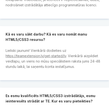
nodrošiniet izstrādātāja attiecīgo programmatūras licenci.
Kā es varu sākt darbu? Kā es varu nomāt manu
HTML5/CSS3 resursu?
Lieliski jaunumi! Vienkārši dodieties uz
https://teamextension.lv/get-started/lv
. Vienkārši aizpildiet
veidlapu, un viens no mūsu speciālistiem raksta jums 24-48
stundu laikā, lai saņemtu konta iestatījumus.
Es esmu kvalificēts HTML5/CSS3 izstrādātājs, esmu
ieinteresēts strādāt ar TE. Kur es varu pieteikties?