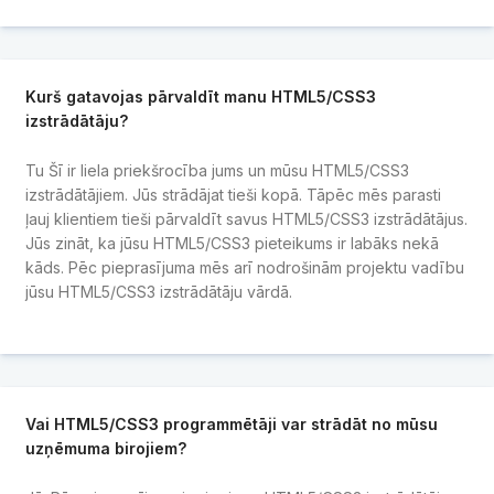
Kurš gatavojas pārvaldīt manu HTML5/CSS3
izstrādātāju?
Tu Šī ir liela priekšrocība jums un mūsu HTML5/CSS3
izstrādātājiem. Jūs strādājat tieši kopā. Tāpēc mēs parasti
ļauj klientiem tieši pārvaldīt savus HTML5/CSS3 izstrādātājus.
Jūs zināt, ka jūsu HTML5/CSS3 pieteikums ir labāks nekā
kāds. Pēc pieprasījuma mēs arī nodrošinām projektu vadību
jūsu HTML5/CSS3 izstrādātāju vārdā.
Vai HTML5/CSS3 programmētāji var strādāt no mūsu
uzņēmuma birojiem?