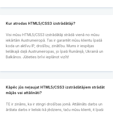
Kur atrodas HTML5/CSS3 izstrādātāji?
Visi mūsu HTML5/CSS3 izstrādātāji strādā vienā no mūsu
iekārtām Austrumeiropā. Tas ir garantēt mūsu klientu īpašā
koda un aktīvu IP, drošību, zinātību. Mums ir iespējas
lielākajā daļā Austrumeiropas, jo īpaši Rumānijā, Ukrainā un
Balkānos. Jūtieties brīvi ieplānot vizīti!
Kāpēc jūs neļaujat HTML5/CSS3 izstrādātājiem strādāt
mājās vai attālināti?
TE ir zināms, ka ir stingri drošības jomā. Attālināts darbs un
ārštata darbs ir lieliski kā jēdziens, taču mūsu klienti, it īpaši