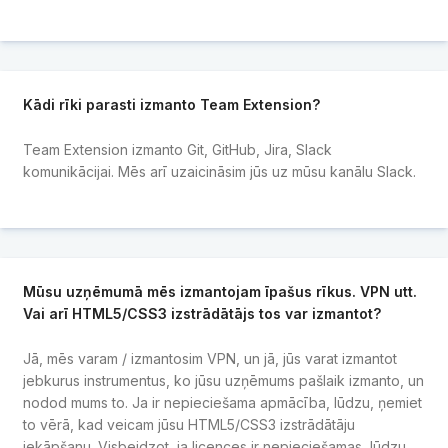
Kādi rīki parasti izmanto Team Extension?
Team Extension izmanto Git, GitHub, Jira, Slack
komunikācijai. Mēs arī uzaicināsim jūs uz mūsu kanālu Slack.
Mūsu uzņēmumā mēs izmantojam īpašus rīkus. VPN utt.
Vai arī HTML5/CSS3 izstrādātājs tos var izmantot?
Jā, mēs varam / izmantosim VPN, un jā, jūs varat izmantot
jebkurus instrumentus, ko jūsu uzņēmums pašlaik izmanto, un
nodod mums to. Ja ir nepieciešama apmācība, lūdzu, ņemiet
to vērā, kad veicam jūsu HTML5/CSS3 izstrādātāju
iekāpšanu. Visbeidzot, ja licences ir nepieciešamas, lūdzu,