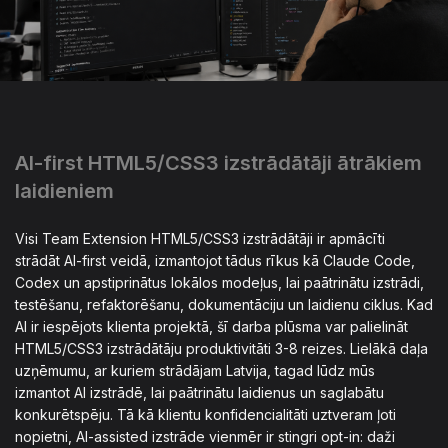
AI-first HTML5/CSS3 izstrādātāji ātrākiem
laidieniem
Visi Team Extension HTML5/CSS3 izstrādātāji ir apmācīti
strādāt AI-first veidā, izmantojot tādus rīkus kā Claude Code,
Codex un apstiprinātus lokālos modeļus, lai paātrinātu izstrādi,
testēšanu, refaktorēšanu, dokumentāciju un laidienu ciklus. Kad
AI ir iespējots klienta projektā, šī darba plūsma var palielināt
HTML5/CSS3 izstrādātāju produktivitāti 3-8 reizes. Lielākā daļa
uzņēmumu, ar kuriem strādājam Latvija, tagad lūdz mūs
izmantot AI izstrādē, lai paātrinātu laidienus un saglabātu
konkurētspēju. Tā kā klientu konfidencialitāti uztveram ļoti
nopietni, AI-assisted izstrāde vienmēr ir stingri opt-in: daži