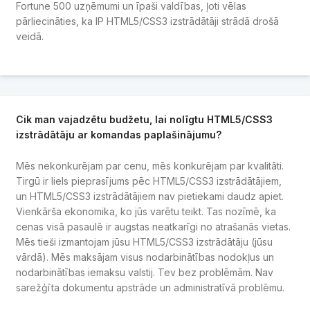
Fortune 500 uzņēmumi un īpaši valdības, ļoti vēlas
pārliecināties, ka IP HTML5/CSS3 izstrādātāji strādā drošā
veidā.
Cik man vajadzētu budžetu, lai nolīgtu HTML5/CSS3
izstrādātāju ar komandas paplašinājumu?
Mēs nekonkurējam par cenu, mēs konkurējam par kvalitāti.
Tirgū ir liels pieprasījums pēc HTML5/CSS3 izstrādātājiem,
un HTML5/CSS3 izstrādātājiem nav pietiekami daudz apiet.
Vienkārša ekonomika, ko jūs varētu teikt. Tas nozīmē, ka
cenas visā pasaulē ir augstas neatkarīgi no atrašanās vietas.
Mēs tieši izmantojam jūsu HTML5/CSS3 izstrādātāju (jūsu
vārdā). Mēs maksājam visus nodarbinātības nodokļus un
nodarbinātības iemaksu valstij. Tev bez problēmām. Nav
sarežģīta dokumentu apstrāde un administratīvā problēmu.