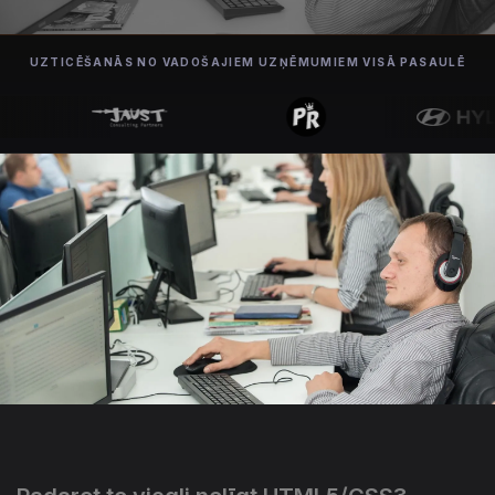
UZTICĒŠANĀS NO VADOŠAJIEM UZŅĒMUMIEM VISĀ PASAULĒ