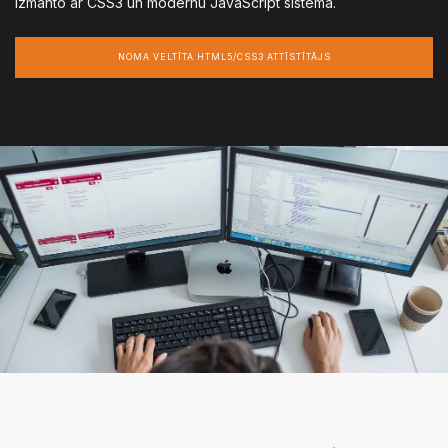
izmanto ar CSS3 un modernu JavaScript sistēma.
NOMA VELTĪTA HTML5/CSS3 ATTĪSTĪTĀJS