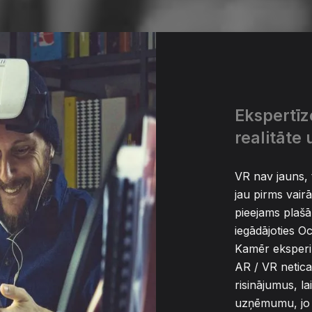
Ekspertīz
realitāte 
VR nav jauns, 
jau pirms vairā
pieejams plašāk
iegādājoties O
Kamēr eksper
AR / VR netic
risinājumus, la
uzņēmumu, jo 