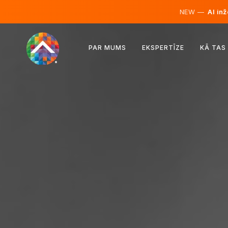
NEW —
AI inž
Austrija
PAR MUMS
EKSPERTĪZE
KĀ TAS
Somija
Islande
Luksemburga
Zviedrija
Apvienotā Karaliste
Albānija
Čehija
Ungārija
Ziemeļmaķedonija