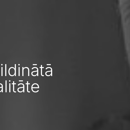
ldinātā
litāte