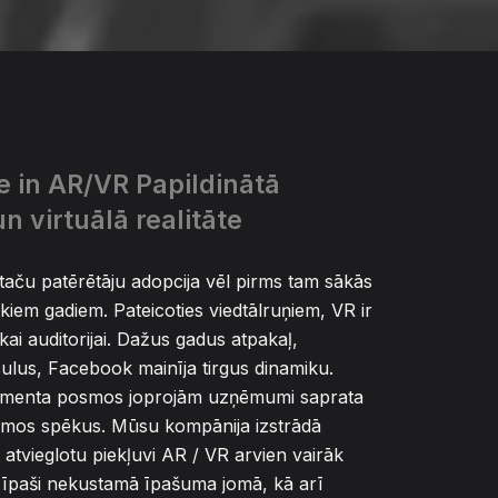
e in AR/VR Papildinātā
un virtuālā realitāte
taču patērētāju adopcija vēl pirms tam sākās
kiem gadiem. Pateicoties viedtālruņiem, VR ir
ai auditorijai. Dažus gadus atpakaļ,
culus, Facebook mainīja tirgus dinamiku.
imenta posmos joprojām uzņēmumi saprata
amos spēkus. Mūsu kompānija izstrādā
i atvieglotu piekļuvi AR / VR arvien vairāk
īpaši nekustamā īpašuma jomā, kā arī