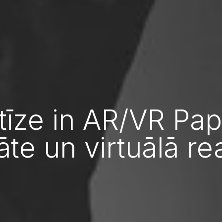
tīze in AR/VR Papi
tāte un virtuālā rea