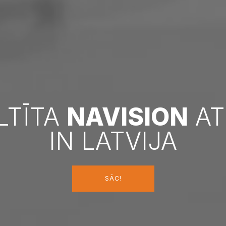
LTĪTA
NAVISION
AT
IN LATVIJA
SĀC!