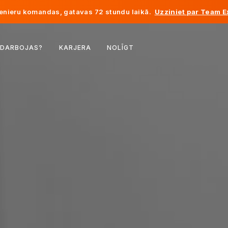
enieru komandas, gatavas 72 stundu laikā.
Uzziniet par Team E
Beļģija
 DARBOJAS?
KARJERA
NOLĪGT
Francija
Īrija
Nīderlande
Šveice
Amerikas Savienotās Valstis
Bosnija un Hercegovina
Igaunija
Latvija
Moldova