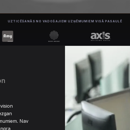
UZTICĒŠANĀS NO VADOŠAJIEM UZŅĒMUMIEM VISĀ PASAULĒ
on
vision
iezgan
ēmumiem. Nav
ingra