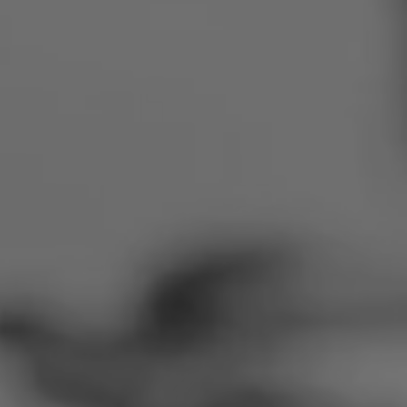
Rumānija
Slovākija