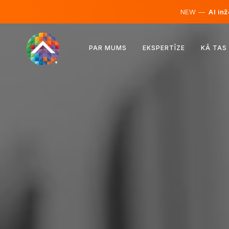
NEW —
AI inž
Austrija
PAR MUMS
EKSPERTĪZE
KĀ TAS
Somija
Islande
Luksemburga
Zviedrija
Apvienotā Karaliste
Albānija
Čehija
Ungārija
Ziemeļmaķedonija