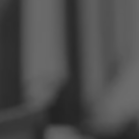
Filipīnas
Serbija
Ukraina