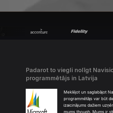
Padarot to viegli nolīgt Navisi
programmētājs in Latvija
Meklējot un saglabājot Na
programmētājs var būt d
izaicinājums dažiem uzņ
mums though. Mums ir st