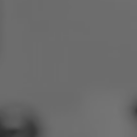
Polija
Slovēnija
Vjetnama