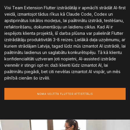
Visi Team Extension Flutter izstrādātāji ir apmācīti strādāt AI-first
veidā, izmantojot tādus rīkus kā Claude Code, Codex un
apstiprinātus lokālos modeļus, lai paātrinātu izstrādi, testēšanu,
refaktorēšanu, dokumentāciju un laidienu ciklus. Kad AI ir
iespējots klienta projektā, šī darba plūsma var palielināt Flutter
izstrādātāju produktivitāti 3-8 reizes. Lielākā daļa uzņēmumu, ar
kuriem strādājam Latvija, tagad lūdz mūs izmantot AI izstrādē, lai
paātrinātu laidienus un saglabātu konkurētspēju. Tā kā klientu
konfidencialitāti uztveram ļoti nopietni, AI-assisted izstrāde
vienmēr ir stingri opt-in: daži klienti lūdz izmantot AI, lai
paātrinātu piegādi, bet citi nevēlas izmantot AI vispār, un mēs
pilnībā cienām šo izvēli.
NOMA VELTĪTA FLUTTER ATTĪSTĪTĀJS