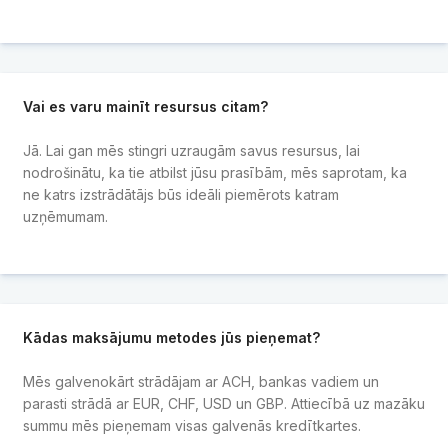
Vai es varu mainīt resursus citam?
Jā. Lai gan mēs stingri uzraugām savus resursus, lai
nodrošinātu, ka tie atbilst jūsu prasībām, mēs saprotam, ka
ne katrs izstrādātājs būs ideāli piemērots katram
uzņēmumam.
Kādas maksājumu metodes jūs pieņemat?
Mēs galvenokārt strādājam ar ACH, bankas vadiem un
parasti strādā ar EUR, CHF, USD un GBP. Attiecībā uz mazāku
summu mēs pieņemam visas galvenās kredītkartes.