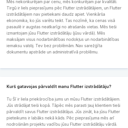
Mēs nekonkurējam par cenu, mēs konkurējam par kvalitāti.
Tirgū ir liels pieprasījums pēc Flutter izstrādātājiem, un Flutter
izstrādātājiem nav pietiekami daudz apiet. Vienkārša
ekonomika, ko jūs varētu teikt. Tas nozīmē, ka cenas visā
pasaulē ir augstas neatkarīgi no atrašanās vietas. Mēs tieši
izmantojam jūsu Flutter izstrādātāju (jūsu vārdā). Mēs
maksājam visus nodarbinātības nodokļus un nodarbinātības
iemaksu valstij. Tev bez problēmām. Nav sarežģīta
dokumentu apstrāde un administratīvā problēmu.
Kurš gatavojas pārvaldīt manu Flutter izstrādātāju?
Tu Šī ir liela priekšrocība jums un mūsu Flutter izstrādātājiem.
Jūs strādājat tieši kopā. Tāpēc mēs parasti ļauj klientiem tieši
pārvaldīt savus Flutter izstrādātājus. Jūs zināt, ka jūsu Flutter
pieteikums ir labāks nekā kāds. Pēc pieprasījuma mēs arī
nodrošinām projektu vadību jūsu Flutter izstrādātāju vārdā.