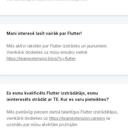
Mani interesē lasīt vairāk par Flutter!
Mēs aktīvi rakstām par Flutter izstrādes un jaunumiem.
Vienkārši dodieties uz mūsu emuāru vietnē
https://teamextension.blog/?s=flutter
Es esmu kvalificēts Flutter izstrādātājs, esmu
ieinteresēts strādāt ar TE. Kur es varu pieteikties?
Mēs pastāvīgi pieņem darbā talantīgus Flutter izstrādātājus,
vienkārši dodieties uz
https://teamextension.careers
lai
uzzinātu par mūsu atvērtām pozīcijām.