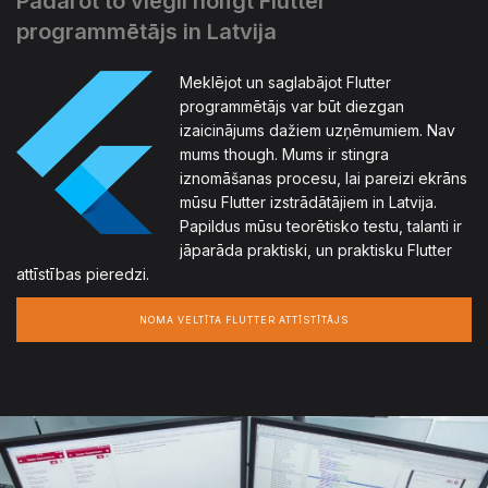
Padarot to viegli nolīgt Flutter
programmētājs in Latvija
Meklējot un saglabājot Flutter
programmētājs var būt diezgan
izaicinājums dažiem uzņēmumiem. Nav
mums though. Mums ir stingra
iznomāšanas procesu, lai pareizi ekrāns
mūsu Flutter izstrādātājiem in Latvija.
Papildus mūsu teorētisko testu, talanti ir
jāparāda praktiski, un praktisku Flutter
attīstības pieredzi.
NOMA VELTĪTA FLUTTER ATTĪSTĪTĀJS