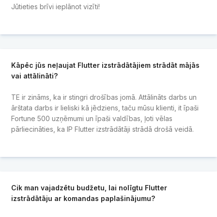
Jūtieties brīvi ieplānot vizīti!
Kāpēc jūs neļaujat Flutter izstrādātājiem strādāt mājās
vai attālināti?
TE ir zināms, ka ir stingri drošības jomā. Attālināts darbs un
ārštata darbs ir lieliski kā jēdziens, taču mūsu klienti, it īpaši
Fortune 500 uzņēmumi un īpaši valdības, ļoti vēlas
pārliecināties, ka IP Flutter izstrādātāji strādā drošā veidā.
Cik man vajadzētu budžetu, lai nolīgtu Flutter
izstrādātāju ar komandas paplašinājumu?