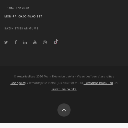
+1 650 272 3939
MON-FRI 09:00-18:00 EET
SAZINIETIES AR MUMS
© Autortiesības
2026
Team Extension Latvia
- Visas tiesības aizsargātas
Changelog
● Izmantojot šo vietni, jūs piekrītat mūsu
Lietošanas noteikumi
un
Privātuma politika