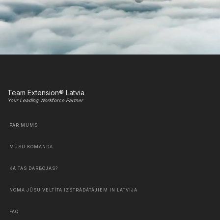
Team Extension® Latvia
Your Leading Workforce Partner
PAR MUMS
MŪSU KOMANDA
KĀ TAS DARBOJAS?
NOMA JŪSU VELTĪTA IZSTRĀDĀTĀJIEM IN LATVIJA
FAQ