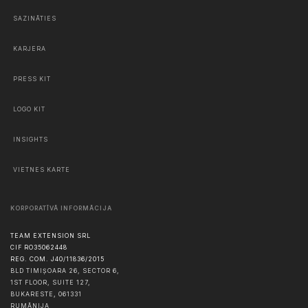
SAZINĀTIES
KARJERA
PRESS KIT
LOGO KIT
INSIGHTS
VIETNES KARTE
KORPORATĪVĀ INFORMĀCIJA
TEAM EXTENSION SRL
CIF RO35062448
REG. COM. J40/11836/2015
BLD TIMIȘOARA 26, SECTOR 6,
1ST FLOOR, SUITE 127,
BUKARESTE
,
061331
RUMĀNIJA