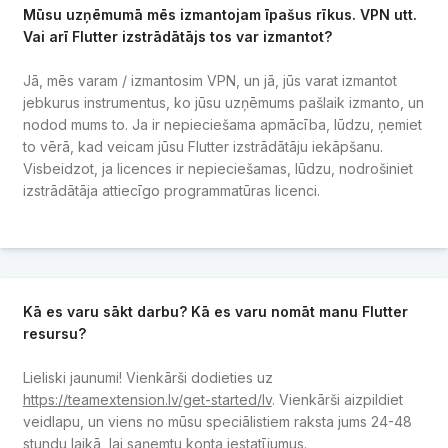
Mūsu uzņēmumā mēs izmantojam īpašus rīkus. VPN utt.
Vai arī Flutter izstrādātājs tos var izmantot?
Jā, mēs varam / izmantosim VPN, un jā, jūs varat izmantot
jebkurus instrumentus, ko jūsu uzņēmums pašlaik izmanto, un
nodod mums to. Ja ir nepieciešama apmācība, lūdzu, ņemiet
to vērā, kad veicam jūsu Flutter izstrādātāju iekāpšanu.
Visbeidzot, ja licences ir nepieciešamas, lūdzu, nodrošiniet
izstrādātāja attiecīgo programmatūras licenci.
Kā es varu sākt darbu? Kā es varu nomāt manu Flutter
resursu?
Lieliski jaunumi! Vienkārši dodieties uz
https://teamextension.lv/get-started/lv
. Vienkārši aizpildiet
veidlapu, un viens no mūsu speciālistiem raksta jums 24-48
stundu laikā, lai saņemtu konta iestatījumus.