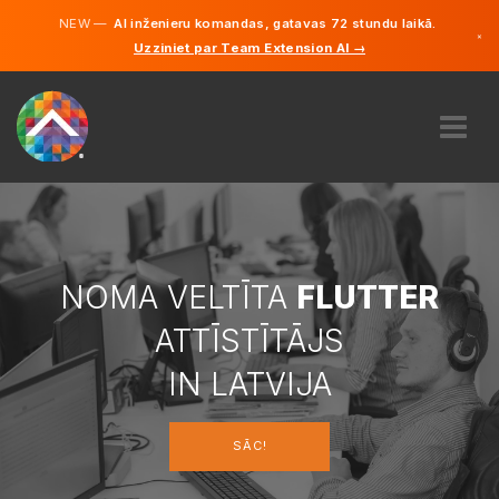
NEW —
AI inženieru komandas, gatavas 72 stundu laikā.
×
Uzziniet par Team Extension AI →
Latviešu
Vācu
Angļu
PAR MUMS
EKSPERTĪZE
KĀ TAS DARBOJAS?
KARJERA
NOMA VELTĪTA
FLUTTER
NOLĪGT
ATTĪSTĪTĀJS
LATVIJA
IN LATVIJA
LV
SĀC!
SĀC