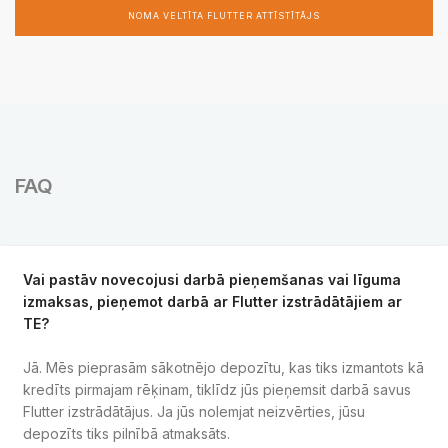
NOMA VELTĪTA FLUTTER ATTĪSTĪTĀJS
FAQ
Vai pastāv novecojusi darbā pieņemšanas vai līguma
izmaksas, pieņemot darbā ar Flutter izstrādātājiem ar
TE?
Jā. Mēs pieprasām sākotnējo depozītu, kas tiks izmantots kā
kredīts pirmajam rēķinam, tiklīdz jūs pieņemsit darbā savus
Flutter izstrādātājus. Ja jūs nolemjat neizvērties, jūsu
depozīts tiks pilnībā atmaksāts.