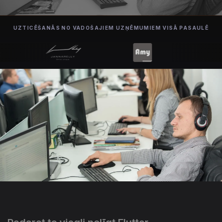
UZTICĒŠANĀS NO VADOŠAJIEM UZŅĒMUMIEM VISĀ PASAULĒ