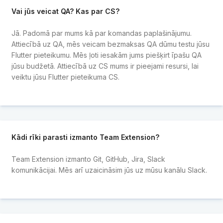
Vai jūs veicat QA? Kas par CS?
Jā. Padomā par mums kā par komandas paplašinājumu.
Attiecībā uz QA, mēs veicam bezmaksas QA dūmu testu jūsu
Flutter pieteikumu. Mēs ļoti iesakām jums piešķirt īpašu QA
jūsu budžetā. Attiecībā uz CS mums ir pieejami resursi, lai
veiktu jūsu Flutter pieteikuma CS.
Kādi rīki parasti izmanto Team Extension?
Team Extension izmanto Git, GitHub, Jira, Slack
komunikācijai. Mēs arī uzaicināsim jūs uz mūsu kanālu Slack.