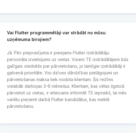
Vai Flutter programmētāji var strādāt no mūsu
uzņēmuma birojiem?
Jā. Pēc pieprasījuma ir pieejams Flutter izstrādātāju
personāla izvietojums uz vietas. Visiem TE izstrādātājiem būs
galīgais viedoklis par pārvietošanu, jo laimīgie izstrādātāji ir
galvenā prioritāte. Visi dzīves dārdzības pielāgojumi un
pārvietošanas maksa tiek nodota klientam. Šis režīms
vislabāk darbojas 3-6 mēnešus. Klientam, kas vēlas ilgstoši
pārvietot uz vietas, ir ieteicams informēt TE iepriekš, lai mēs
varētu pieņemt darbā Flutter kandidātus, kas meklē
pārvietošanu.