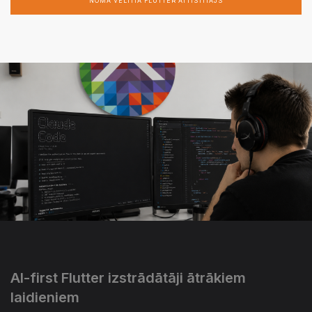
NOMA VELTĪTA FLUTTER ATTĪSTĪTĀJS
AI-first Flutter izstrādātāji ātrākiem
laidieniem