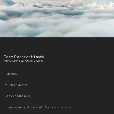
Team Extension® Latvia
Your Leading Workforce Partner
PAR MUMS
MŪSU KOMANDA
KĀ TAS DARBOJAS?
NOMA JŪSU VELTĪTA IZSTRĀDĀTĀJIEM IN LATVIJA