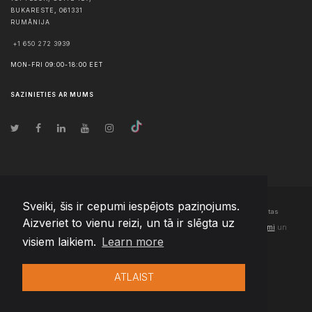
BUKARESTE
,
061331
RUMĀNIJA
+1 650 272 3939
MON-FRI 09:00-18:00 EET
SAZINIETIES AR MUMS
Sveiki, šis ir cepumi iespējots paziņojums.
© Autortiesības
2026
Team Extension Latvia
- Visas tiesības aizsargātas
Aizveriet to vienu reizi, un tā ir slēgta uz
Changelog
● Izmantojot šo vietni, jūs piekrītat mūsu
Lietošanas noteikumi
un
visiem laikiem.
Learn more
Privātuma politika
ATLAIST