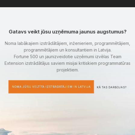
Gatavs veikt jūsu uzņēmuma jaunus augstumus?
Noma labākajiem izstrādātājiem, inženieriem, programmētājiem,
programmētājiem un konsultantiem in Latvija.
Fortune 500 un jaunizveidotie uzņēmumi izvēlas Team
Extension izstrādātājus saviem misijai kritiskiem programmatūras
projektiem.
NOMA JŪSU VELTĪTA IZSTRĀDĀTĀJIEM IN LATVIJA
KĀ TAS DARBOJAS?