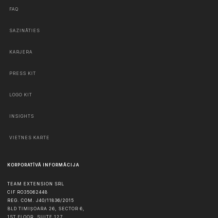
FAQ
SAZINĀTIES
KARJERA
PRESS KIT
LOGO KIT
INSIGHTS
VIETNES KARTE
KORPORATĪVĀ INFORMĀCIJA
TEAM EXTENSION SRL
CIF RO35062448
REG. COM. J40/11836/2015
BLD TIMIȘOARA 26, SECTOR 6,
1ST FLOOR, SUITE 127,