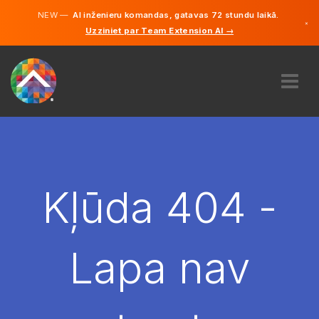
NEW —
AI inženieru komandas, gatavas 72 stundu laikā.
×
Uzziniet par Team Extension AI →
Latviešu
Vācu
Angļu
PAR MUMS
EKSPERTĪZE
KĀ TAS DARBOJAS?
KARJERA
Kļūda 404 -
NOLĪGT
LATVIJA
Lapa nav
LV
SĀC