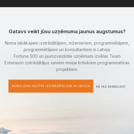
Gatavs veikt jūsu uzņēmuma jaunus augstumus?
Noma labākajiem izstrādātājiem, inženieriem, programmētājiem,
programmētājiem un konsultantiem in Latvija.
Fortune 500 un jaunizveidotie uzņēmumi izvēlas Team
Extension izstrādātājus saviem misijai kritiskiem programmatūras
projektiem.
NOMA JŪSU VELTĪTA IZSTRĀDĀTĀJIEM IN LATVIJA
KĀ TAS DARBOJAS?