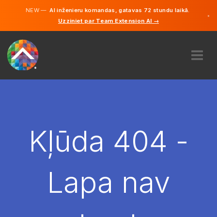
NEW —
AI inženieru komandas, gatavas 72 stundu laikā.
×
Uzziniet par Team Extension AI →
Latviešu
Vācu
Angļu
PAR MUMS
EKSPERTĪZE
KĀ TAS DARBOJAS?
KARJERA
Kļūda 404 -
NOLĪGT
LATVIJA
Lapa nav
LV
SĀC