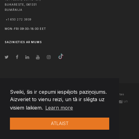
BUKARESTE
,
061331
RUMĀNIJA
+1 650 272 3939
MON-FRI 09:00-18:00 EET
SAZINIETIES AR MUMS
Sveiki, šis ir cepumi iespējots paziņojums.
© Autortiesības
2026
Team Extension Latvia
- Visas tiesības aizsargātas
Aizveriet to vienu reizi, un tā ir slēgta uz
Changelog
● Izmantojot šo vietni, jūs piekrītat mūsu
Lietošanas noteikumi
un
visiem laikiem.
Learn more
Privātuma politika
ATLAIST