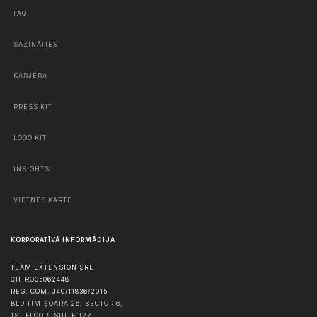
FAQ
SAZINĀTIES
KARJERA
PRESS KIT
LOGO KIT
INSIGHTS
VIETNES KARTE
KORPORATĪVĀ INFORMĀCIJA
TEAM EXTENSION SRL
CIF RO35062448
REG. COM. J40/11836/2015
BLD TIMIȘOARA 26, SECTOR 6,
1ST FLOOR, SUITE 127,