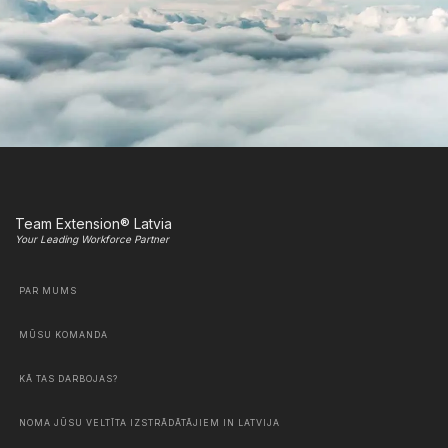
Team Extension® Latvia
Your Leading Workforce Partner
PAR MUMS
MŪSU KOMANDA
KĀ TAS DARBOJAS?
NOMA JŪSU VELTĪTA IZSTRĀDĀTĀJIEM IN LATVIJA