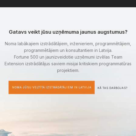
Gatavs veikt jūsu uzņēmuma jaunus augstumus?
Noma labākajiem izstrādātājiem, inženieriem, programmētājiem,
programmētājiem un konsultantiem in Latvija.
Fortune 500 un jaunizveidotie uzņēmumi izvēlas Team
Extension izstrādātājus saviem misijai kritiskiem programmatūras
projektiem.
NOMA JŪSU VELTĪTA IZSTRĀDĀTĀJIEM IN LATVIJA
KĀ TAS DARBOJAS?