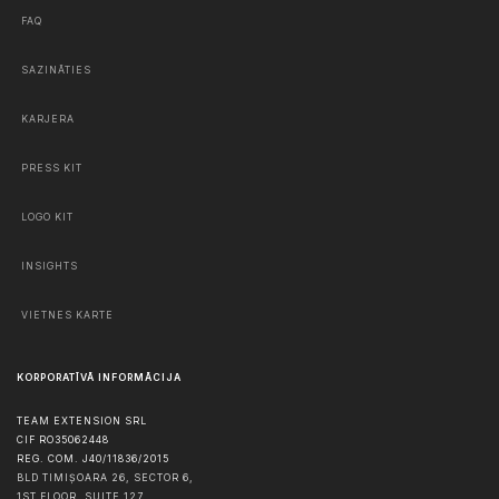
FAQ
SAZINĀTIES
KARJERA
PRESS KIT
LOGO KIT
INSIGHTS
VIETNES KARTE
KORPORATĪVĀ INFORMĀCIJA
TEAM EXTENSION SRL
CIF RO35062448
REG. COM. J40/11836/2015
BLD TIMIȘOARA 26, SECTOR 6,
1ST FLOOR, SUITE 127,