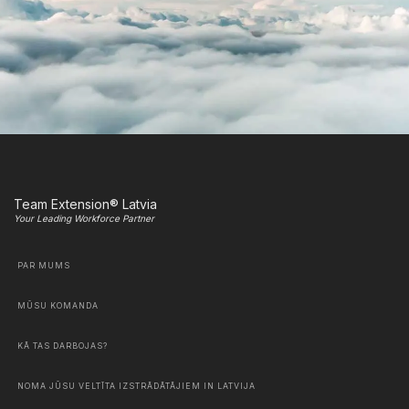
Team Extension® Latvia
Your Leading Workforce Partner
PAR MUMS
MŪSU KOMANDA
KĀ TAS DARBOJAS?
NOMA JŪSU VELTĪTA IZSTRĀDĀTĀJIEM IN LATVIJA