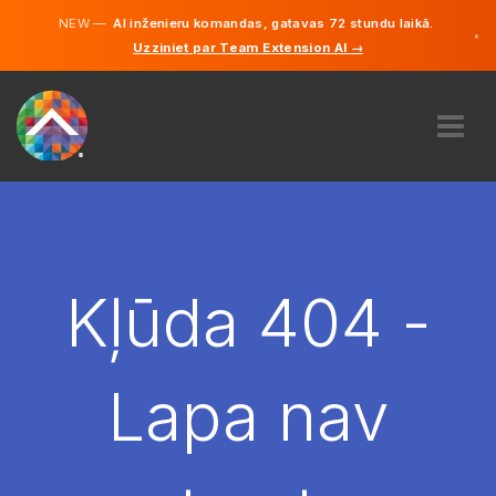
NEW —
AI inženieru komandas, gatavas 72 stundu laikā.
×
Uzziniet par Team Extension AI →
Latviešu
Vācu
Angļu
PAR MUMS
EKSPERTĪZE
KĀ TAS DARBOJAS?
KARJERA
Kļūda 404 -
NOLĪGT
LATVIJA
Lapa nav
LV
SĀC