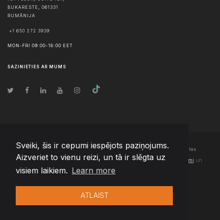
BUKARESTE
,
061331
RUMĀNIJA
+1 650 272 3939
MON-FRI 09:00-18:00 EET
SAZINIETIES AR MUMS
Sveiki, šis ir cepumi iespējots paziņojums.
© Autortiesības
2026
Team Extension Latvia
- Visas tiesības aizsargātas
Aizveriet to vienu reizi, un tā ir slēgta uz
Changelog
● Izmantojot šo vietni, jūs piekrītat mūsu
Lietošanas noteikumi
un
visiem laikiem.
Learn more
Privātuma politika
ATLAIST