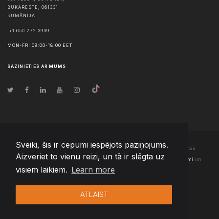
BUKARESTE
,
061331
RUMĀNIJA
+1 650 272 3939
MON-FRI 09:00-18:00 EET
SAZINIETIES AR MUMS
Sveiki, šis ir cepumi iespējots paziņojums.
© Autortiesības
2026
Team Extension Latvia
- Visas tiesības aizsargātas
Aizveriet to vienu reizi, un tā ir slēgta uz
Changelog
● Izmantojot šo vietni, jūs piekrītat mūsu
Lietošanas noteikumi
un
visiem laikiem.
Learn more
Privātuma politika
ATLAIST