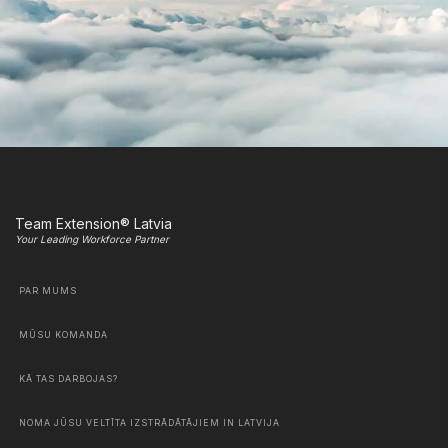
Team Extension® Latvia
Your Leading Workforce Partner
PAR MUMS
MŪSU KOMANDA
KĀ TAS DARBOJAS?
NOMA JŪSU VELTĪTA IZSTRĀDĀTĀJIEM IN LATVIJA