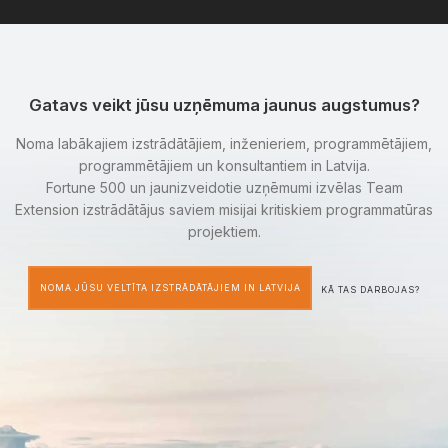
Gatavs veikt jūsu uzņēmuma jaunus augstumus?
Noma labākajiem izstrādātājiem, inženieriem, programmētājiem,
programmētājiem un konsultantiem in Latvija.
Fortune 500 un jaunizveidotie uzņēmumi izvēlas Team
Extension izstrādātājus saviem misijai kritiskiem programmatūras
projektiem.
NOMA JŪSU VELTĪTA IZSTRĀDĀTĀJIEM IN LATVIJA
KĀ TAS DARBOJAS?