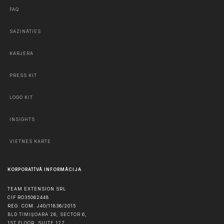
FAQ
SAZINĀTIES
KARJERA
PRESS KIT
LOGO KIT
INSIGHTS
VIETNES KARTE
KORPORATĪVĀ INFORMĀCIJA
TEAM EXTENSION SRL
CIF RO35062448
REG. COM. J40/11836/2015
BLD TIMIȘOARA 26, SECTOR 6,
1ST FLOOR, SUITE 127,