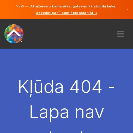
NEW —
AI inženieru komandas, gatavas 72 stundu laikā.
×
Uzziniet par Team Extension AI →
Latviešu
Vācu
Angļu
PAR MUMS
EKSPERTĪZE
KĀ TAS DARBOJAS?
KARJERA
Kļūda 404 -
NOLĪGT
LATVIJA
Lapa nav
LV
SĀC