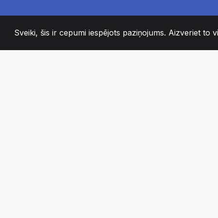
Sveiki, šis ir cepumi iespējots paziņojums. Aizveriet to vi
2008
+
ESTABLISHED
KAISLĪGI KOMAN