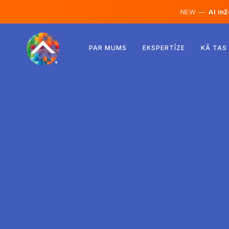
NEW —
AI inž
Austrija
PAR MUMS
EKSPERTĪZE
KĀ TAS
Somija
Islande
Luksemburga
Zviedrija
Apvienotā Karaliste
Albānija
Čehija
Ungārija
Ziemeļmaķedonija