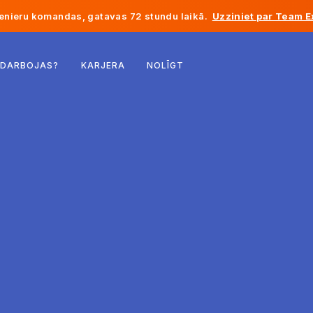
enieru komandas, gatavas 72 stundu laikā.
Uzziniet par Team E
Beļģija
 DARBOJAS?
KARJERA
NOLĪGT
Francija
Īrija
Nīderlande
Šveice
Amerikas Savienotās Valstis
Bosnija un Hercegovina
Igaunija
Latvija
Moldova