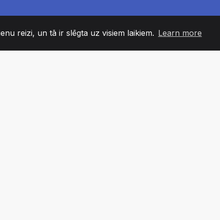
enu reizi, un tā ir slēgta uz visiem laikiem.
Learn more
60
+36
7
DAS LOCEKĻI
COUNTRIES
BIROJ