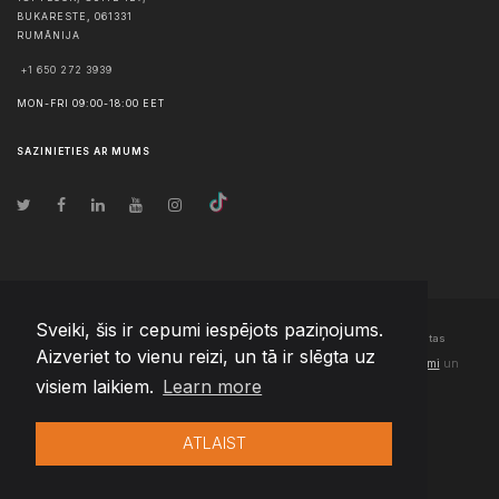
BUKARESTE
,
061331
RUMĀNIJA
+1 650 272 3939
MON-FRI 09:00-18:00 EET
SAZINIETIES AR MUMS
Sveiki, šis ir cepumi iespējots paziņojums.
© Autortiesības
2026
Team Extension Latvia
- Visas tiesības aizsargātas
Aizveriet to vienu reizi, un tā ir slēgta uz
Changelog
● Izmantojot šo vietni, jūs piekrītat mūsu
Lietošanas noteikumi
un
visiem laikiem.
Learn more
Privātuma politika
ATLAIST