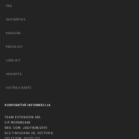
FAQ
SAZINĀTIES
KARJERA
PRESS KIT
LOGO KIT
INSIGHTS
VIETNES KARTE
KORPORATĪVĀ INFORMĀCIJA
TEAM EXTENSION SRL
CIF RO35062448
REG. COM. J40/11836/2015
BLD TIMIȘOARA 26, SECTOR 6,
1ST FLOOR, SUITE 127,