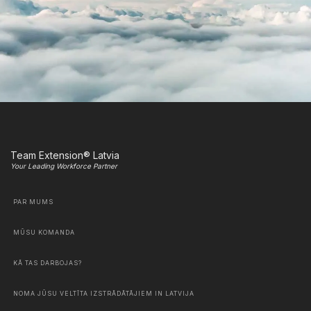
Team Extension® Latvia
Your Leading Workforce Partner
PAR MUMS
MŪSU KOMANDA
KĀ TAS DARBOJAS?
NOMA JŪSU VELTĪTA IZSTRĀDĀTĀJIEM IN LATVIJA