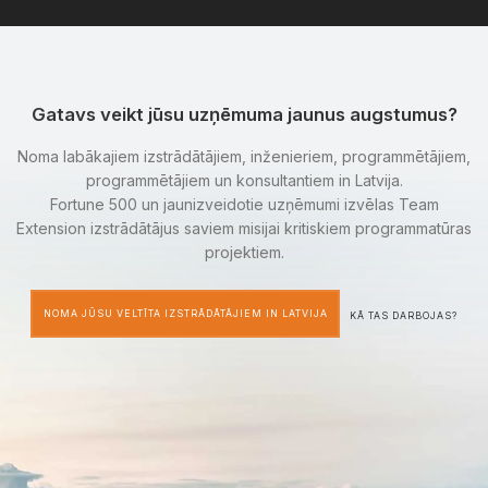
Gatavs veikt jūsu uzņēmuma jaunus augstumus?
Noma labākajiem izstrādātājiem, inženieriem, programmētājiem,
programmētājiem un konsultantiem in Latvija.
Fortune 500 un jaunizveidotie uzņēmumi izvēlas Team
Extension izstrādātājus saviem misijai kritiskiem programmatūras
projektiem.
NOMA JŪSU VELTĪTA IZSTRĀDĀTĀJIEM IN LATVIJA
KĀ TAS DARBOJAS?