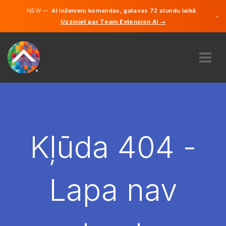
NEW —
AI inženieru komandas, gatavas 72 stundu laikā.
×
Uzziniet par Team Extension AI →
Latviešu
Vācu
Angļu
PAR MUMS
EKSPERTĪZE
KĀ TAS DARBOJAS?
KARJERA
Kļūda 404 -
NOLĪGT
LATVIJA
Lapa nav
LV
SĀC