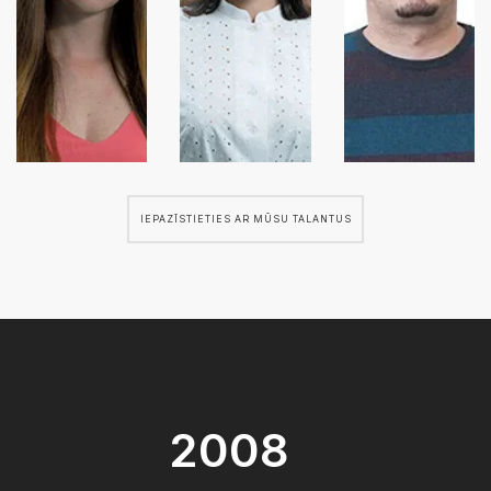
IEPAZĪSTIETIES AR MŪSU TALANTUS
2008