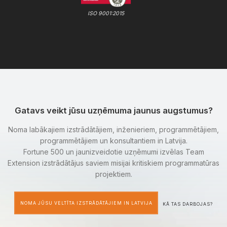
ISO 9001:2015
Gatavs veikt jūsu uzņēmuma jaunus augstumus?
Noma labākajiem izstrādātājiem, inženieriem, programmētājiem,
programmētājiem un konsultantiem in Latvija.
Fortune 500 un jaunizveidotie uzņēmumi izvēlas Team
Extension izstrādātājus saviem misijai kritiskiem programmatūras
projektiem.
NOMA JŪSU VELTĪTA IZSTRĀDĀTĀJIEM IN LATVIJA
KĀ TAS DARBOJAS?