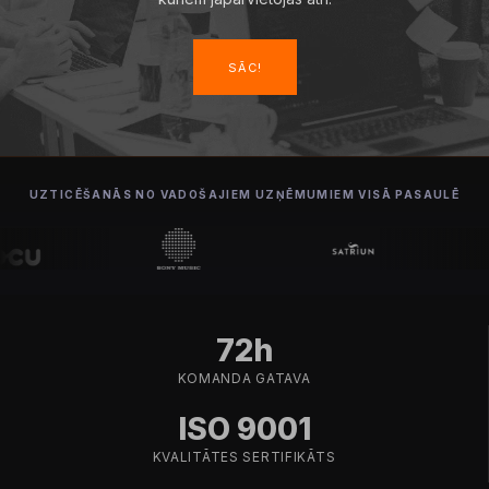
SĀC!
UZTICĒŠANĀS NO VADOŠAJIEM UZŅĒMUMIEM VISĀ PASAULĒ
72h
KOMANDA GATAVA
ISO 9001
KVALITĀTES SERTIFIKĀTS