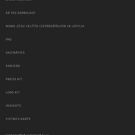
KĀ TAS DARBOJAS?
NOMA JŪSU VELTĪTA IZSTRĀDĀTĀJIEM IN LATVIJA
FAQ
SAZINĀTIES
KARJERA
PRESS KIT
LOGO KIT
INSIGHTS
VIETNES KARTE