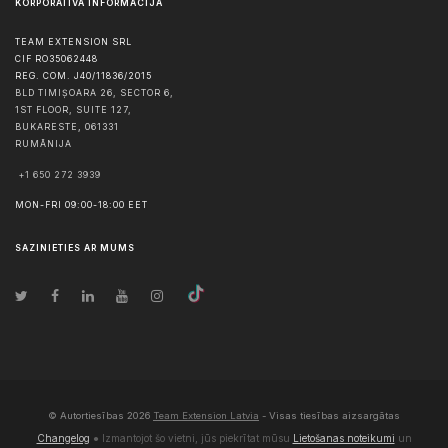
KORPORATĪVĀ INFORMĀCIJA
TEAM EXTENSION SRL
CIF RO35062448
REG. COM. J40/11836/2015
BLD TIMIȘOARA 26, SECTOR 6,
1ST FLOOR, SUITE 127,
BUKARESTE
,
061331
RUMĀNIJA
+1 650 272 3939
MON-FRI 09:00-18:00 EET
SAZINIETIES AR MUMS
© Autortiesības
2026
Team Extension Latvia
- Visas tiesības aizsargātas
Changelog
● Izmantojot šo vietni, jūs piekrītat mūsu
Lietošanas noteikumi
un