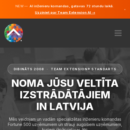
NEW —
AI inženieru komandas, gatavas 72 stundu laikā.
×
Uzziniet par Team Extension AI →
Latviešu
Vācu
Angļu
PAR MUMS
EKSPERTĪZE
KĀ TAS DARBOJAS?
DIBINĀTS 2008 · TEAM EXTENSION® STANDARTS
KARJERA
NOMA JŪSU VELTĪTA
NOLĪGT
IZSTRĀDĀTĀJIEM
LATVIJA
IN LATVIJA
LV
SĀC
Mēs veidojam un vadām specializētas inženieru komandas
Fortune 500 uzņēmumiem un strauji augošiem uzņēmumiem,
kuriem jāpārvietojas ātri.