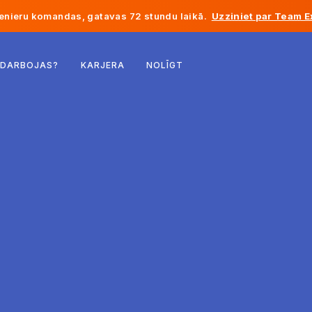
enieru komandas, gatavas 72 stundu laikā.
Uzziniet par Team E
Beļģija
 DARBOJAS?
KARJERA
NOLĪGT
Francija
Īrija
Nīderlande
Šveice
Amerikas Savienotās Valstis
Bosnija un Hercegovina
Igaunija
Latvija
Moldova