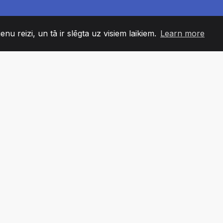
enu reizi, un tā ir slēgta uz visiem laikiem.
Learn more
60
+36
7
DAS LOCEKĻI
COUNTRIES
BIROJ