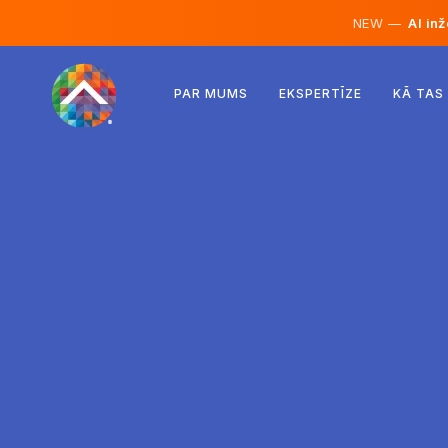
NEW —
AI inž
Austrija
PAR MUMS
EKSPERTĪZE
KĀ TAS
Somija
Islande
Luksemburga
Zviedrija
Apvienotā Karaliste
Albānija
Čehija
Ungārija
Ziemeļmaķedonija