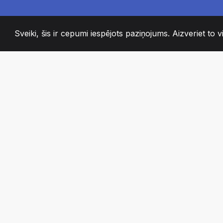
Sveiki, šis ir cepumi iespējots paziņojums. Aizveriet to vi
2008
+
ESTABLISHED
KAISLĪGI KOMAN