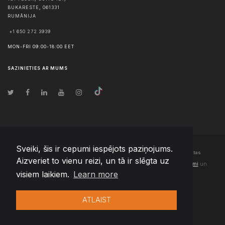
BUKARESTE
,
061331
RUMĀNIJA
+1 650 272 3939
MON-FRI 09:00-18:00 EET
SAZINIETIES AR MUMS
Sveiki, šis ir cepumi iespējots paziņojums.
© Autortiesības
2026
Team Extension Latvia
- Visas tiesības aizsargātas
Aizveriet to vienu reizi, un tā ir slēgta uz
Changelog
● Izmantojot šo vietni, jūs piekrītat mūsu
Lietošanas noteikumi
un
visiem laikiem.
Learn more
Privātuma politika
ATLAIST