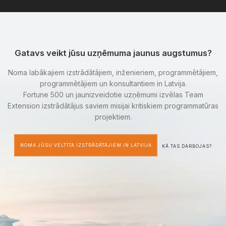
Gatavs veikt jūsu uzņēmuma jaunus augstumus?
Noma labākajiem izstrādātājiem, inženieriem, programmētājiem,
programmētājiem un konsultantiem in Latvija.
Fortune 500 un jaunizveidotie uzņēmumi izvēlas Team
Extension izstrādātājus saviem misijai kritiskiem programmatūras
projektiem.
NOMA JŪSU VELTĪTA IZSTRĀDĀTĀJIEM IN LATVIJA
KĀ TAS DARBOJAS?