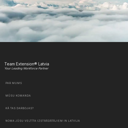
Team Extension® Latvia
Your Leading Workforce Partner
PAR MUMS
MŪSU KOMANDA
KĀ TAS DARBOJAS?
NOMA JŪSU VELTĪTA IZSTRĀDĀTĀJIEM IN LATVIJA