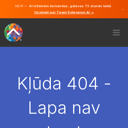
NEW —
AI inženieru komandas, gatavas 72 stundu laikā.
×
Uzziniet par Team Extension AI →
Latviešu
Vācu
Angļu
PAR MUMS
EKSPERTĪZE
KĀ TAS DARBOJAS?
KARJERA
Kļūda 404 -
NOLĪGT
LATVIJA
Lapa nav
LV
SĀC