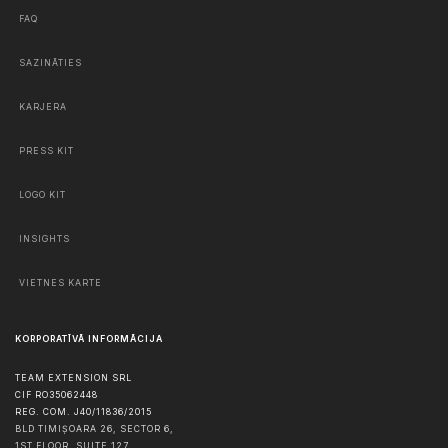
FAQ
SAZINĀTIES
KARJERA
PRESS KIT
LOGO KIT
INSIGHTS
VIETNES KARTE
KORPORATĪVĀ INFORMĀCIJA
TEAM EXTENSION SRL
CIF RO35062448
REG. COM. J40/11836/2015
BLD TIMIȘOARA 26, SECTOR 6,
1ST FLOOR, SUITE 127,