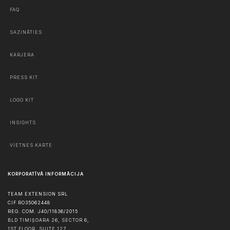
FAQ
SAZINĀTIES
KARJERA
PRESS KIT
LOGO KIT
INSIGHTS
VIETNES KARTE
KORPORATĪVĀ INFORMĀCIJA
TEAM EXTENSION SRL
CIF RO35062448
REG. COM. J40/11836/2015
BLD TIMIȘOARA 26, SECTOR 6,
1ST FLOOR, SUITE 127,