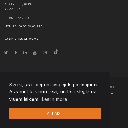
BUKARESTE
,
061331
RUMĀNIJA
+1 650 272 3939
MON-FRI 09:00-18:00 EET
SAZINIETIES AR MUMS
Sveiki, šis ir cepumi iespējots paziņojums.
© Autortiesības
2026
Team Extension Latvia
- Visas tiesības aizsargātas
Aizveriet to vienu reizi, un tā ir slēgta uz
Changelog
● Izmantojot šo vietni, jūs piekrītat mūsu
Lietošanas noteikumi
un
visiem laikiem.
Learn more
Privātuma politika
ATLAIST