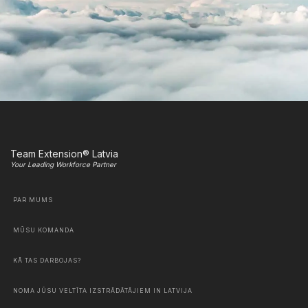
Team Extension® Latvia
Your Leading Workforce Partner
PAR MUMS
MŪSU KOMANDA
KĀ TAS DARBOJAS?
NOMA JŪSU VELTĪTA IZSTRĀDĀTĀJIEM IN LATVIJA