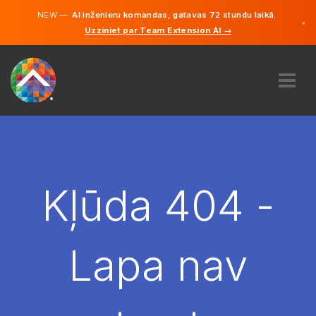
NEW —
AI inženieru komandas, gatavas 72 stundu laikā.
×
Uzziniet par Team Extension AI →
Latviešu
Vācu
Angļu
PAR MUMS
EKSPERTĪZE
KĀ TAS DARBOJAS?
KARJERA
Kļūda 404 -
NOLĪGT
LATVIJA
Lapa nav
LV
SĀC