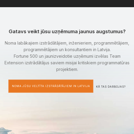
Gatavs veikt jūsu uzņēmuma jaunus augstumus?
Noma labākajiem izstrādātājiem, inženieriem, programmētājiem,
programmētājiem un konsultantiem in Latvija.
Fortune 500 un jaunizveidotie uzņēmumi izvēlas Team
Extension izstrādātājus saviem misijai kritiskiem programmatūras
projektiem.
NOMA JŪSU VELTĪTA IZSTRĀDĀTĀJIEM IN LATVIJA
KĀ TAS DARBOJAS?