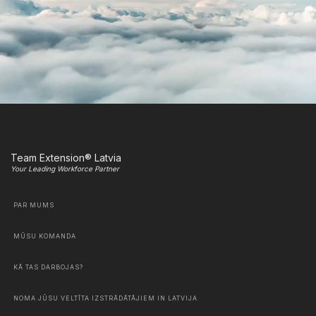
Team Extension® Latvia
Your Leading Workforce Partner
PAR MUMS
MŪSU KOMANDA
KĀ TAS DARBOJAS?
NOMA JŪSU VELTĪTA IZSTRĀDĀTĀJIEM IN LATVIJA