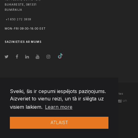
BUKARESTE
,
061331
RUMĀNIJA
+1 650 272 3939
MON-FRI 09:00-18:00 EET
SAZINIETIES AR MUMS
Sveiki, šis ir cepumi iespējots paziņojums.
© Autortiesības
2026
Team Extension Latvia
- Visas tiesības aizsargātas
Aizveriet to vienu reizi, un tā ir slēgta uz
Changelog
● Izmantojot šo vietni, jūs piekrītat mūsu
Lietošanas noteikumi
un
visiem laikiem.
Learn more
Privātuma politika
ATLAIST