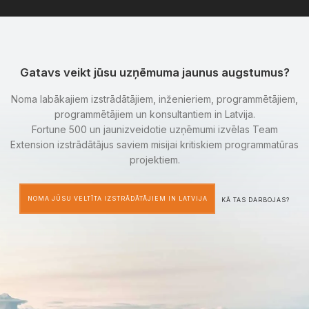
Gatavs veikt jūsu uzņēmuma jaunus augstumus?
Noma labākajiem izstrādātājiem, inženieriem, programmētājiem,
programmētājiem un konsultantiem in Latvija.
Fortune 500 un jaunizveidotie uzņēmumi izvēlas Team
Extension izstrādātājus saviem misijai kritiskiem programmatūras
projektiem.
NOMA JŪSU VELTĪTA IZSTRĀDĀTĀJIEM IN LATVIJA
KĀ TAS DARBOJAS?