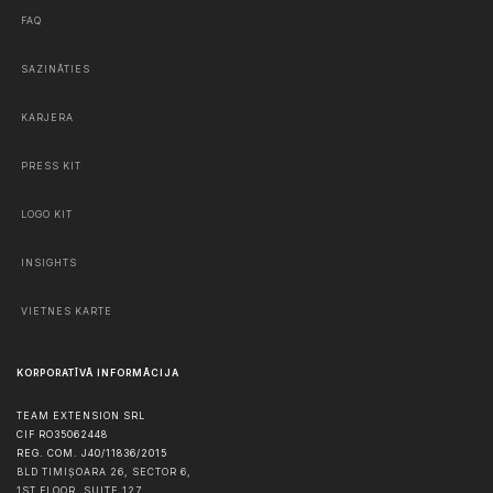
FAQ
SAZINĀTIES
KARJERA
PRESS KIT
LOGO KIT
INSIGHTS
VIETNES KARTE
KORPORATĪVĀ INFORMĀCIJA
TEAM EXTENSION SRL
CIF RO35062448
REG. COM. J40/11836/2015
BLD TIMIȘOARA 26, SECTOR 6,
1ST FLOOR, SUITE 127,