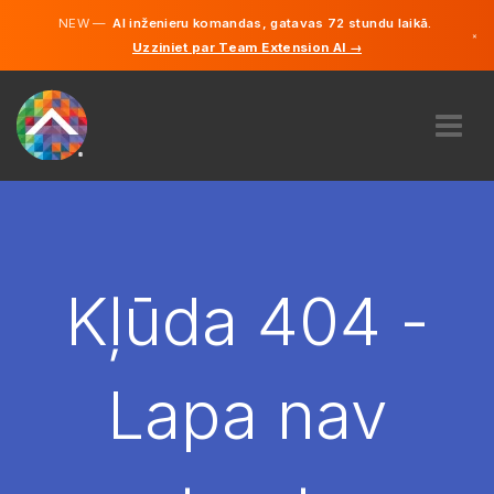
NEW —
AI inženieru komandas, gatavas 72 stundu laikā.
×
Uzziniet par Team Extension AI →
Latviešu
Vācu
Angļu
PAR MUMS
EKSPERTĪZE
KĀ TAS DARBOJAS?
KARJERA
Kļūda 404 -
NOLĪGT
LATVIJA
Lapa nav
LV
SĀC