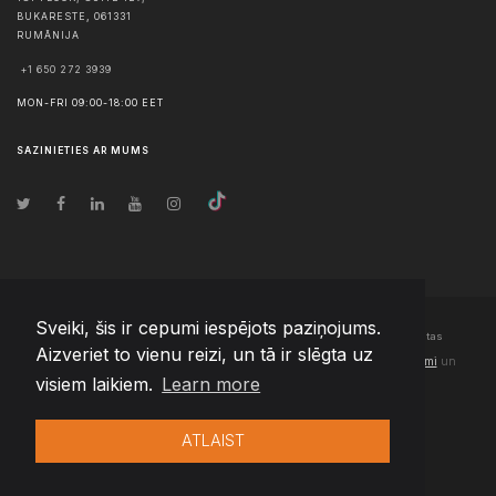
BUKARESTE
,
061331
RUMĀNIJA
+1 650 272 3939
MON-FRI 09:00-18:00 EET
SAZINIETIES AR MUMS
Sveiki, šis ir cepumi iespējots paziņojums.
© Autortiesības
2026
Team Extension Latvia
- Visas tiesības aizsargātas
Aizveriet to vienu reizi, un tā ir slēgta uz
Changelog
● Izmantojot šo vietni, jūs piekrītat mūsu
Lietošanas noteikumi
un
visiem laikiem.
Learn more
Privātuma politika
ATLAIST