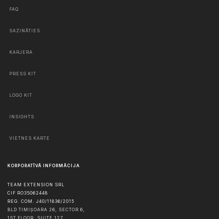
FAQ
SAZINĀTIES
KARJERA
PRESS KIT
LOGO KIT
INSIGHTS
VIETNES KARTE
KORPORATĪVĀ INFORMĀCIJA
TEAM EXTENSION SRL
CIF RO35062448
REG. COM. J40/11836/2015
BLD TIMIȘOARA 26, SECTOR 6,
1ST FLOOR, SUITE 127,