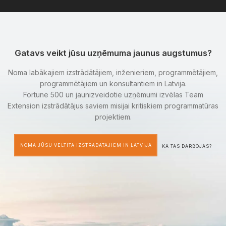
Gatavs veikt jūsu uzņēmuma jaunus augstumus?
Noma labākajiem izstrādātājiem, inženieriem, programmētājiem,
programmētājiem un konsultantiem in Latvija.
Fortune 500 un jaunizveidotie uzņēmumi izvēlas Team
Extension izstrādātājus saviem misijai kritiskiem programmatūras
projektiem.
NOMA JŪSU VELTĪTA IZSTRĀDĀTĀJIEM IN LATVIJA
KĀ TAS DARBOJAS?