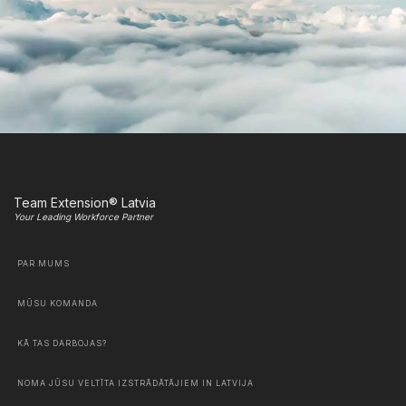
Team Extension® Latvia
Your Leading Workforce Partner
PAR MUMS
MŪSU KOMANDA
KĀ TAS DARBOJAS?
NOMA JŪSU VELTĪTA IZSTRĀDĀTĀJIEM IN LATVIJA