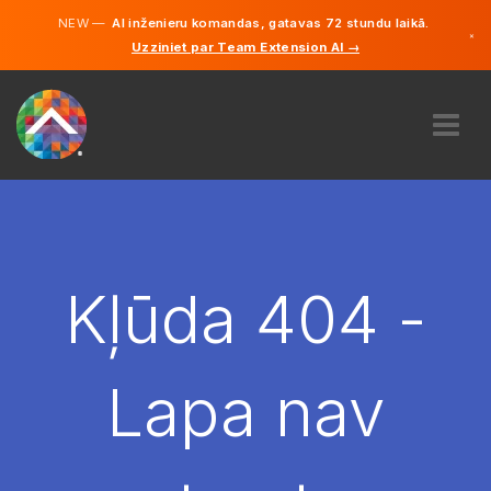
NEW —
AI inženieru komandas, gatavas 72 stundu laikā.
×
Uzziniet par Team Extension AI →
Latviešu
Vācu
Angļu
PAR MUMS
EKSPERTĪZE
KĀ TAS DARBOJAS?
KARJERA
Kļūda 404 -
NOLĪGT
LATVIJA
Lapa nav
LV
SĀC