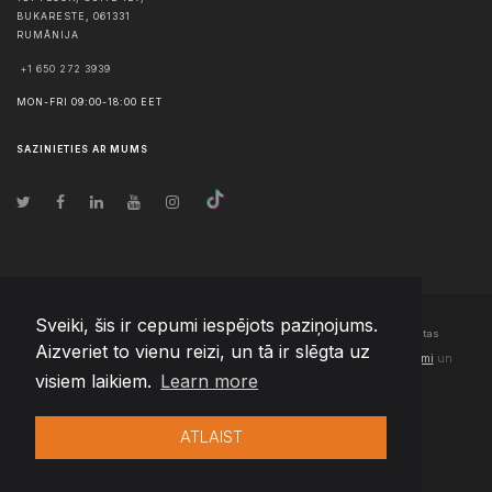
BUKARESTE
,
061331
RUMĀNIJA
+1 650 272 3939
MON-FRI 09:00-18:00 EET
SAZINIETIES AR MUMS
Sveiki, šis ir cepumi iespējots paziņojums.
© Autortiesības
2026
Team Extension Latvia
- Visas tiesības aizsargātas
Aizveriet to vienu reizi, un tā ir slēgta uz
Changelog
● Izmantojot šo vietni, jūs piekrītat mūsu
Lietošanas noteikumi
un
visiem laikiem.
Learn more
Privātuma politika
ATLAIST