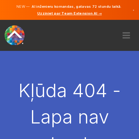
NEW —
AI inženieru komandas, gatavas 72 stundu laikā.
×
Uzziniet par Team Extension AI →
Latviešu
Vācu
Angļu
PAR MUMS
EKSPERTĪZE
KĀ TAS DARBOJAS?
KARJERA
Kļūda 404 -
NOLĪGT
LATVIJA
Lapa nav
LV
SĀC