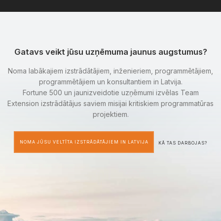
Gatavs veikt jūsu uzņēmuma jaunus augstumus?
Noma labākajiem izstrādātājiem, inženieriem, programmētājiem,
programmētājiem un konsultantiem in Latvija.
Fortune 500 un jaunizveidotie uzņēmumi izvēlas Team
Extension izstrādātājus saviem misijai kritiskiem programmatūras
projektiem.
NOMA JŪSU VELTĪTA IZSTRĀDĀTĀJIEM IN LATVIJA
KĀ TAS DARBOJAS?