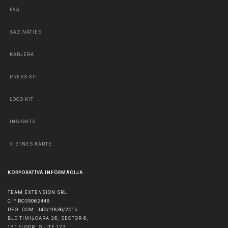
FAQ
SAZINĀTIES
KARJERA
PRESS KIT
LOGO KIT
INSIGHTS
VIETNES KARTE
KORPORATĪVĀ INFORMĀCIJA
TEAM EXTENSION SRL
CIF RO35062448
REG. COM. J40/11836/2015
BLD TIMIȘOARA 26, SECTOR 6,
1ST FLOOR, SUITE 127,