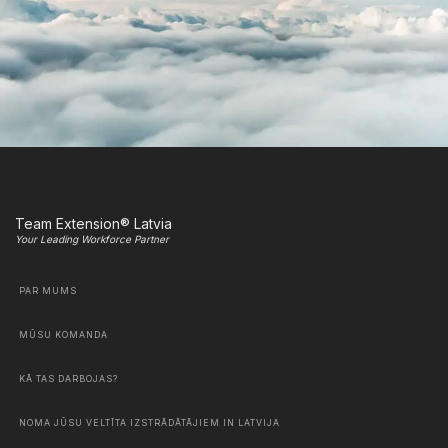
Team Extension® Latvia
Your Leading Workforce Partner
PAR MUMS
MŪSU KOMANDA
KĀ TAS DARBOJAS?
NOMA JŪSU VELTĪTA IZSTRĀDĀTĀJIEM IN LATVIJA