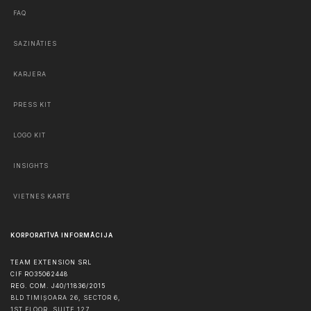
FAQ
SAZINĀTIES
KARJERA
PRESS KIT
LOGO KIT
INSIGHTS
VIETNES KARTE
KORPORATĪVĀ INFORMĀCIJA
TEAM EXTENSION SRL
CIF RO35062448
REG. COM. J40/11836/2015
BLD TIMIȘOARA 26, SECTOR 6,
1ST FLOOR, SUITE 127,