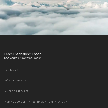
Team Extension® Latvia
Your Leading Workforce Partner
PAR MUMS
MŪSU KOMANDA
KĀ TAS DARBOJAS?
NOMA JŪSU VELTĪTA IZSTRĀDĀTĀJIEM IN LATVIJA