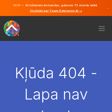
NEW —
AI inženieru komandas, gatavas 72 stundu laikā.
×
Uzziniet par Team Extension AI →
Latviešu
Vācu
Angļu
PAR MUMS
EKSPERTĪZE
KĀ TAS DARBOJAS?
KARJERA
Kļūda 404 -
NOLĪGT
LATVIJA
Lapa nav
LV
SĀC