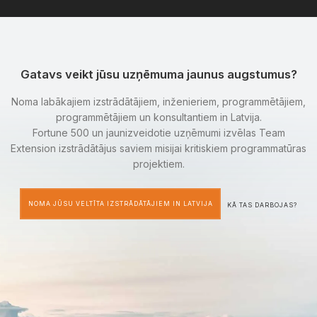
Gatavs veikt jūsu uzņēmuma jaunus augstumus?
Noma labākajiem izstrādātājiem, inženieriem, programmētājiem,
programmētājiem un konsultantiem in Latvija.
Fortune 500 un jaunizveidotie uzņēmumi izvēlas Team
Extension izstrādātājus saviem misijai kritiskiem programmatūras
projektiem.
NOMA JŪSU VELTĪTA IZSTRĀDĀTĀJIEM IN LATVIJA
KĀ TAS DARBOJAS?