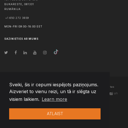
BUKARESTE
,
061331
RUMĀNIJA
+1 650 272 3939
MON-FRI 09:00-18:00 EET
SAZINIETIES AR MUMS
Sveiki, šis ir cepumi iespējots paziņojums.
© Autortiesības
2026
Team Extension Latvia
- Visas tiesības aizsargātas
Aizveriet to vienu reizi, un tā ir slēgta uz
Changelog
● Izmantojot šo vietni, jūs piekrītat mūsu
Lietošanas noteikumi
un
visiem laikiem.
Learn more
Privātuma politika
ATLAIST