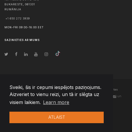
BUKARESTE
,
061331
RUMĀNIJA
+1 650 272 3939
MON-FRI 09:00-18:00 EET
SAZINIETIES AR MUMS
Sveiki, šis ir cepumi iespējots paziņojums.
© Autortiesības
2026
Team Extension Latvia
- Visas tiesības aizsargātas
Aizveriet to vienu reizi, un tā ir slēgta uz
Changelog
● Izmantojot šo vietni, jūs piekrītat mūsu
Lietošanas noteikumi
un
visiem laikiem.
Learn more
Privātuma politika
ATLAIST