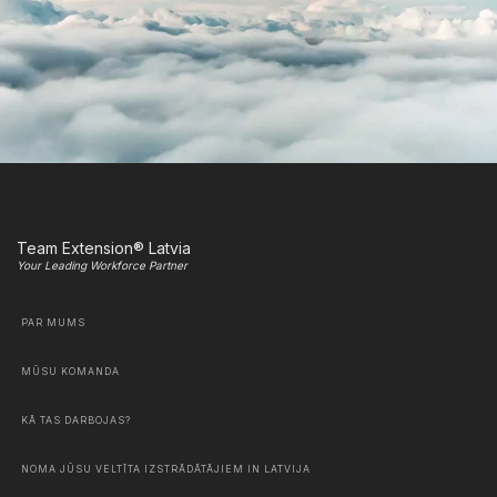
Team Extension® Latvia
Your Leading Workforce Partner
PAR MUMS
MŪSU KOMANDA
KĀ TAS DARBOJAS?
NOMA JŪSU VELTĪTA IZSTRĀDĀTĀJIEM IN LATVIJA