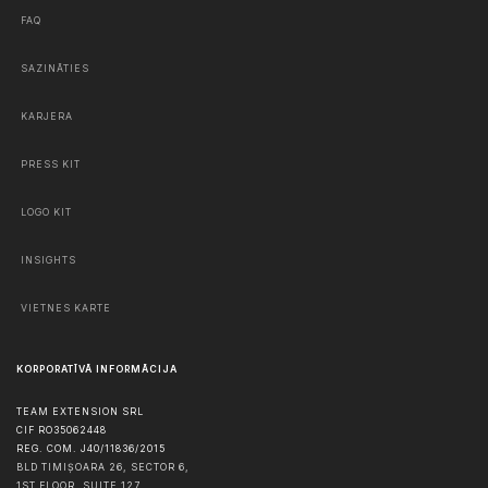
FAQ
SAZINĀTIES
KARJERA
PRESS KIT
LOGO KIT
INSIGHTS
VIETNES KARTE
KORPORATĪVĀ INFORMĀCIJA
TEAM EXTENSION SRL
CIF RO35062448
REG. COM. J40/11836/2015
BLD TIMIȘOARA 26, SECTOR 6,
1ST FLOOR, SUITE 127,