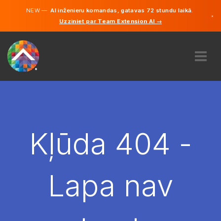
NEW —
AI inženieru komandas, gatavas 72 stundu laikā.
×
Uzziniet par Team Extension AI →
Latviešu
Vācu
Angļu
PAR MUMS
EKSPERTĪZE
KĀ TAS DARBOJAS?
KARJERA
Kļūda 404 -
NOLĪGT
LATVIJA
Lapa nav
LV
SĀC