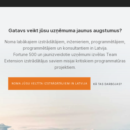
Gatavs veikt jūsu uzņēmuma jaunus augstumus?
Noma labākajiem izstrādātājiem, inženieriem, programmētājiem,
programmētājiem un konsultantiem in Latvija.
Fortune 500 un jaunizveidotie uzņēmumi izvēlas Team
Extension izstrādātājus saviem misijai kritiskiem programmatūras
projektiem.
NOMA JŪSU VELTĪTA IZSTRĀDĀTĀJIEM IN LATVIJA
KĀ TAS DARBOJAS?