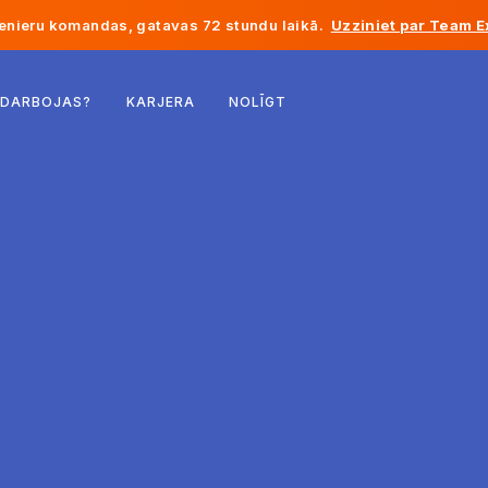
enieru komandas, gatavas 72 stundu laikā.
Uzziniet par Team E
Beļģija
 DARBOJAS?
KARJERA
NOLĪGT
Francija
Īrija
Nīderlande
Šveice
Amerikas Savienotās Valstis
Bosnija un Hercegovina
Igaunija
Latvija
Moldova