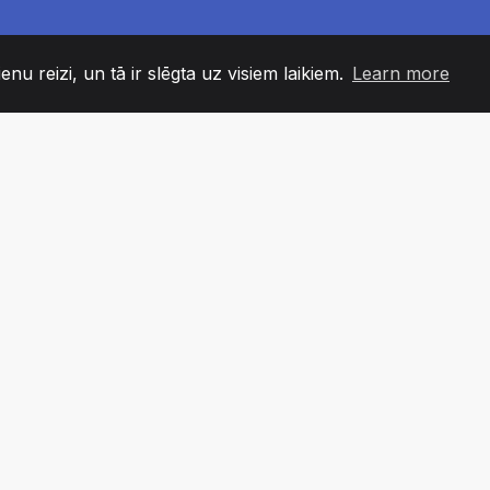
enu reizi, un tā ir slēgta uz visiem laikiem.
Learn more
60
+36
7
DAS LOCEKĻI
COUNTRIES
BIROJ