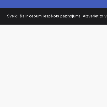
Sveiki, šis ir cepumi iespējots paziņojums. Aizveriet to vi
2008
+
ESTABLISHED
KAISLĪGI KOMAN