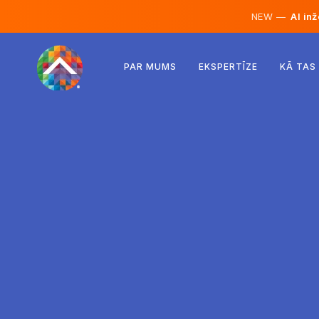
NEW —
AI inž
Austrija
PAR MUMS
EKSPERTĪZE
KĀ TAS
Somija
Islande
Luksemburga
Zviedrija
Apvienotā Karaliste
Albānija
Čehija
Ungārija
Ziemeļmaķedonija