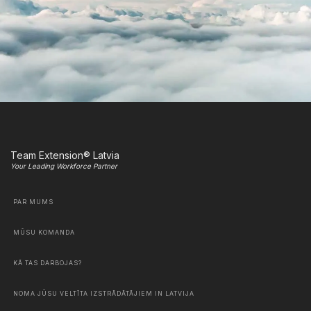
Team Extension® Latvia
Your Leading Workforce Partner
PAR MUMS
MŪSU KOMANDA
KĀ TAS DARBOJAS?
NOMA JŪSU VELTĪTA IZSTRĀDĀTĀJIEM IN LATVIJA