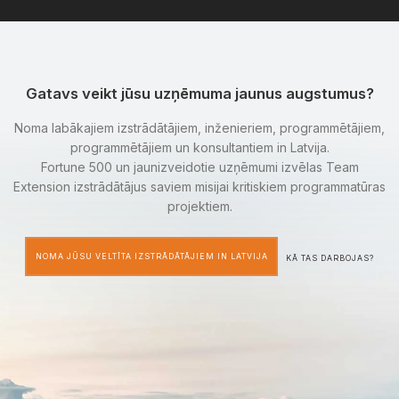
Gatavs veikt jūsu uzņēmuma jaunus augstumus?
Noma labākajiem izstrādātājiem, inženieriem, programmētājiem,
programmētājiem un konsultantiem in Latvija.
Fortune 500 un jaunizveidotie uzņēmumi izvēlas Team
Extension izstrādātājus saviem misijai kritiskiem programmatūras
projektiem.
NOMA JŪSU VELTĪTA IZSTRĀDĀTĀJIEM IN LATVIJA
KĀ TAS DARBOJAS?