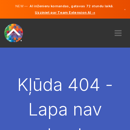
NEW —
AI inženieru komandas, gatavas 72 stundu laikā.
×
Uzziniet par Team Extension AI →
Latviešu
Vācu
Angļu
PAR MUMS
EKSPERTĪZE
KĀ TAS DARBOJAS?
KARJERA
Kļūda 404 -
NOLĪGT
LATVIJA
Lapa nav
LV
SĀC