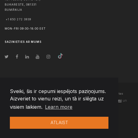
BUKARESTE
,
061331
RUMĀNIJA
+1 650 272 3939
MON-FRI 09:00-18:00 EET
SAZINIETIES AR MUMS
Sveiki, šis ir cepumi iespējots paziņojums.
© Autortiesības
2026
Team Extension Latvia
- Visas tiesības aizsargātas
Aizveriet to vienu reizi, un tā ir slēgta uz
Changelog
● Izmantojot šo vietni, jūs piekrītat mūsu
Lietošanas noteikumi
un
visiem laikiem.
Learn more
Privātuma politika
ATLAIST