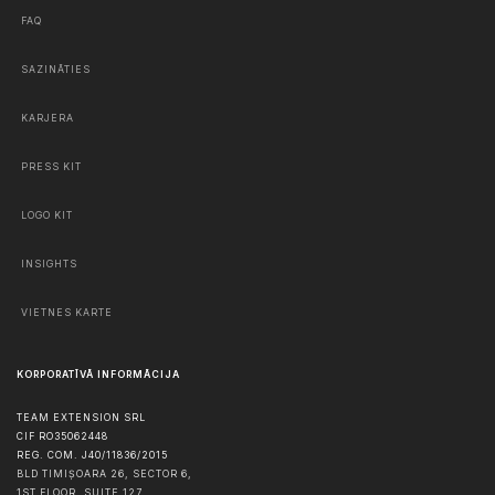
FAQ
SAZINĀTIES
KARJERA
PRESS KIT
LOGO KIT
INSIGHTS
VIETNES KARTE
KORPORATĪVĀ INFORMĀCIJA
TEAM EXTENSION SRL
CIF RO35062448
REG. COM. J40/11836/2015
BLD TIMIȘOARA 26, SECTOR 6,
1ST FLOOR, SUITE 127,