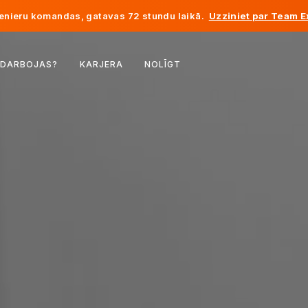
enieru komandas, gatavas 72 stundu laikā.
Uzziniet par Team E
Beļģija
 DARBOJAS?
KARJERA
NOLĪGT
Francija
Īrija
Nīderlande
Šveice
Amerikas Savienotās Valstis
Bosnija un Hercegovina
Igaunija
Latvija
Moldova