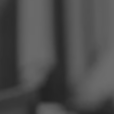
Filipīnas
Serbija
Ukraina