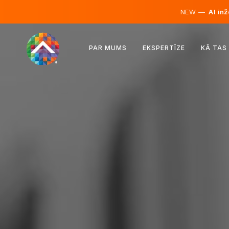
NEW —
AI inž
Austrija
PAR MUMS
EKSPERTĪZE
KĀ TAS
Somija
Islande
Luksemburga
Zviedrija
Apvienotā Karaliste
Albānija
Čehija
Ungārija
Ziemeļmaķedonija