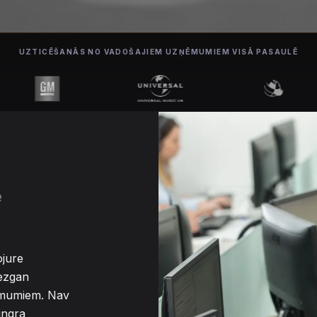
UZTICĒŠANĀS NO VADOŠAJIEM UZŅĒMUMIEM VISĀ PASAULĒ
e
ojure
iezgan
ēmumiem. Nav
ingra