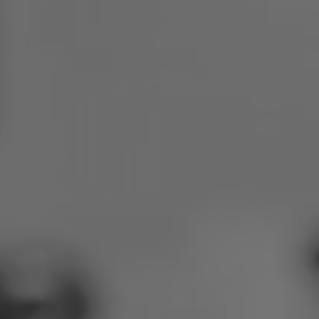
Polija
Slovēnija
Vjetnama