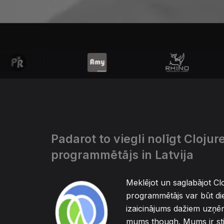
Padarot to viegli nolīgt Clojur
programmētājs in Latvija
Meklējot un saglabājot Cl
programmētājs var būt d
izaicinājums dažiem uzņ
mums though. Mums ir st