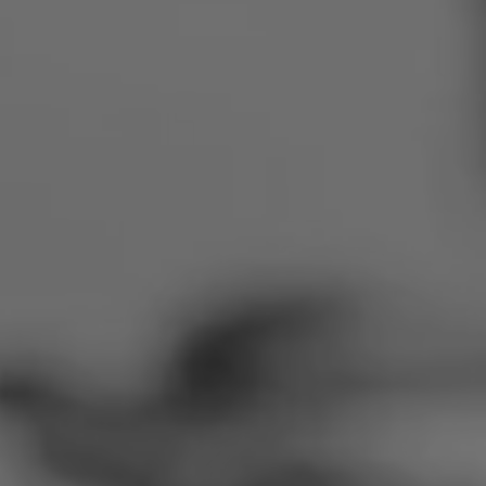
Rumānija
Slovākija