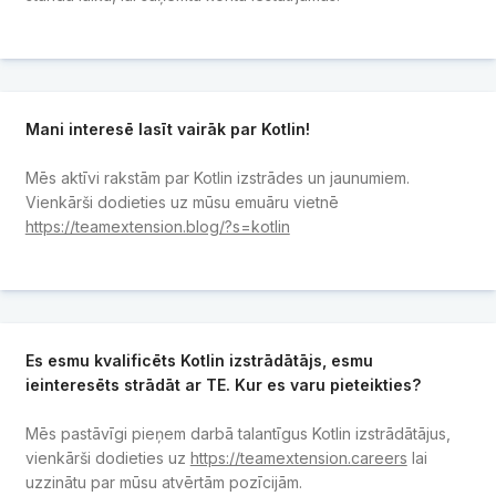
Mani interesē lasīt vairāk par Kotlin!
Mēs aktīvi rakstām par Kotlin izstrādes un jaunumiem.
Vienkārši dodieties uz mūsu emuāru vietnē
https://teamextension.blog/?s=kotlin
Es esmu kvalificēts Kotlin izstrādātājs, esmu
ieinteresēts strādāt ar TE. Kur es varu pieteikties?
Mēs pastāvīgi pieņem darbā talantīgus Kotlin izstrādātājus,
vienkārši dodieties uz
https://teamextension.careers
lai
uzzinātu par mūsu atvērtām pozīcijām.