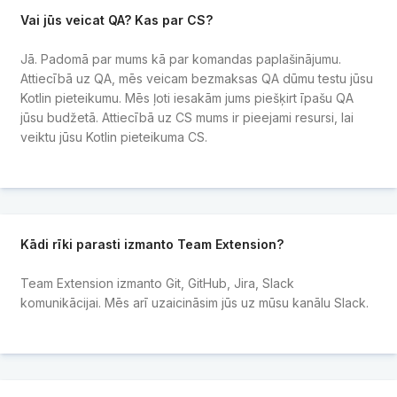
Vai jūs veicat QA? Kas par CS?
Jā. Padomā par mums kā par komandas paplašinājumu.
Attiecībā uz QA, mēs veicam bezmaksas QA dūmu testu jūsu
Kotlin pieteikumu. Mēs ļoti iesakām jums piešķirt īpašu QA
jūsu budžetā. Attiecībā uz CS mums ir pieejami resursi, lai
veiktu jūsu Kotlin pieteikuma CS.
Kādi rīki parasti izmanto Team Extension?
Team Extension izmanto Git, GitHub, Jira, Slack
komunikācijai. Mēs arī uzaicināsim jūs uz mūsu kanālu Slack.