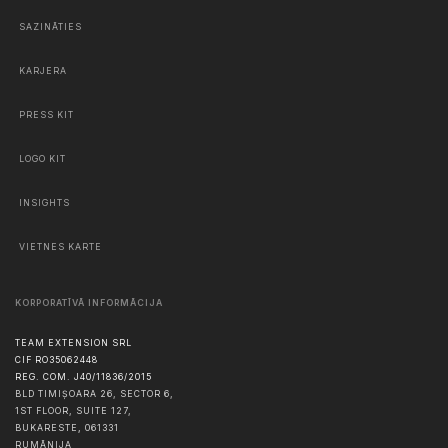
SAZINĀTIES
KARJERA
PRESS KIT
LOGO KIT
INSIGHTS
VIETNES KARTE
KORPORATĪVĀ INFORMĀCIJA
TEAM EXTENSION SRL
CIF RO35062448
REG. COM. J40/11836/2015
BLD TIMIȘOARA 26, SECTOR 6,
1ST FLOOR, SUITE 127,
BUKARESTE
,
061331
RUMĀNIJA