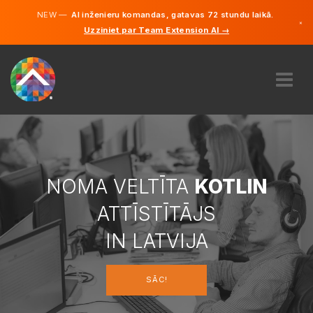
NEW —
AI inženieru komandas, gatavas 72 stundu laikā.
×
Uzziniet par Team Extension AI →
Latviešu
Vācu
Angļu
PAR MUMS
EKSPERTĪZE
KĀ TAS DARBOJAS?
KARJERA
NOMA VELTĪTA
KOTLIN
NOLĪGT
ATTĪSTĪTĀJS
LATVIJA
IN LATVIJA
LV
SĀC!
SĀC