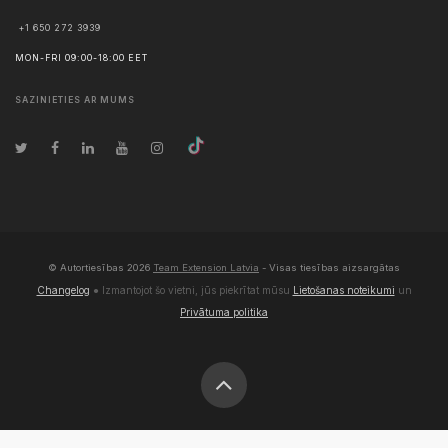
+1 650 272 3939
MON-FRI 09:00-18:00 EET
SAZINIETIES AR MUMS
© Autortiesības
2026
Team Extension Latvia
- Visas tiesības aizsargātas
Changelog
● Izmantojot šo vietni, jūs piekrītat mūsu
Lietošanas noteikumi
un
Privātuma politika