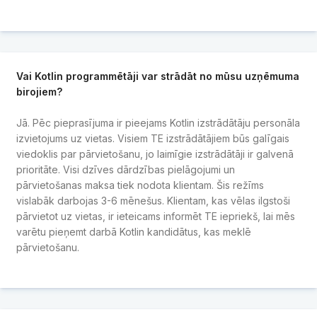
Vai Kotlin programmētāji var strādāt no mūsu uzņēmuma
birojiem?
Jā. Pēc pieprasījuma ir pieejams Kotlin izstrādātāju personāla
izvietojums uz vietas. Visiem TE izstrādātājiem būs galīgais
viedoklis par pārvietošanu, jo laimīgie izstrādātāji ir galvenā
prioritāte. Visi dzīves dārdzības pielāgojumi un
pārvietošanas maksa tiek nodota klientam. Šis režīms
vislabāk darbojas 3-6 mēnešus. Klientam, kas vēlas ilgstoši
pārvietot uz vietas, ir ieteicams informēt TE iepriekš, lai mēs
varētu pieņemt darbā Kotlin kandidātus, kas meklē
pārvietošanu.