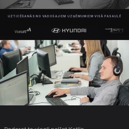
UZTICĒŠANĀS NO VADOŠAJIEM UZŅĒMUMIEM VISĀ PASAULĒ