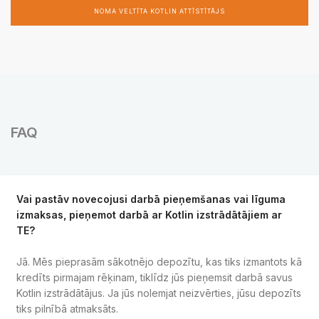
NOMA VELTĪTA KOTLIN ATTĪSTĪTĀJS
FAQ
Vai pastāv novecojusi darbā pieņemšanas vai līguma
izmaksas, pieņemot darbā ar Kotlin izstrādātājiem ar
TE?
Jā. Mēs pieprasām sākotnējo depozītu, kas tiks izmantots kā
kredīts pirmajam rēķinam, tiklīdz jūs pieņemsit darbā savus
Kotlin izstrādātājus. Ja jūs nolemjat neizvērties, jūsu depozīts
tiks pilnībā atmaksāts.