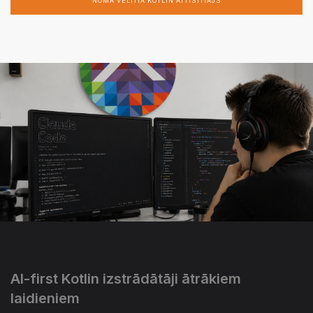
NOMA VELTĪTA KOTLIN ATTĪSTĪTĀJS
AI-first Kotlin izstrādātāji ātrākiem
laidieniem