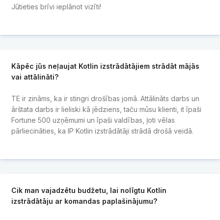
Jūtieties brīvi ieplānot vizīti!
Kāpēc jūs neļaujat Kotlin izstrādātājiem strādāt mājās
vai attālināti?
TE ir zināms, ka ir stingri drošības jomā. Attālināts darbs un
ārštata darbs ir lieliski kā jēdziens, taču mūsu klienti, it īpaši
Fortune 500 uzņēmumi un īpaši valdības, ļoti vēlas
pārliecināties, ka IP Kotlin izstrādātāji strādā drošā veidā.
Cik man vajadzētu budžetu, lai nolīgtu Kotlin
izstrādātāju ar komandas paplašinājumu?