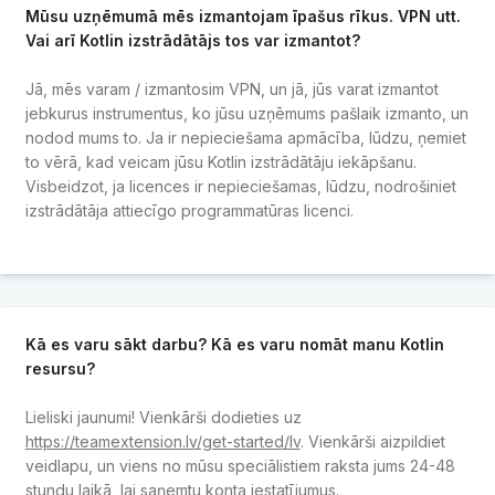
Mūsu uzņēmumā mēs izmantojam īpašus rīkus. VPN utt.
Vai arī Kotlin izstrādātājs tos var izmantot?
Jā, mēs varam / izmantosim VPN, un jā, jūs varat izmantot
jebkurus instrumentus, ko jūsu uzņēmums pašlaik izmanto, un
nodod mums to. Ja ir nepieciešama apmācība, lūdzu, ņemiet
to vērā, kad veicam jūsu Kotlin izstrādātāju iekāpšanu.
Visbeidzot, ja licences ir nepieciešamas, lūdzu, nodrošiniet
izstrādātāja attiecīgo programmatūras licenci.
Kā es varu sākt darbu? Kā es varu nomāt manu Kotlin
resursu?
Lieliski jaunumi! Vienkārši dodieties uz
https://teamextension.lv/get-started/lv
. Vienkārši aizpildiet
veidlapu, un viens no mūsu speciālistiem raksta jums 24-48
stundu laikā, lai saņemtu konta iestatījumus.