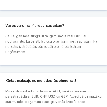
Vai es varu mainīt resursus citam?
Jā. Lai gan mēs stingri uzraugām savus resursus, lai
nodrošinātu, ka tie atbilst jūsu prasībām, mēs saprotam, ka
ne katrs izstrādātājs būs ideāli piemērots katram
uzņēmumam.
Kādas maksājumu metodes jūs pieņemat?
Mēs galvenokārt strādājam ar ACH, bankas vadiem un
parasti strādā ar EUR, CHF, USD un GBP. Attiecībā uz mazāku
summu mēs pieņemam visas galvenās kredītkartes.