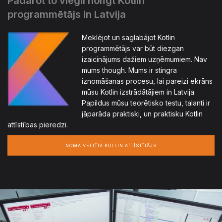
Padarot to viegli nolīgt Kotlin
programmētājs in Latvija
Meklējot un saglabājot Kotlin
programmētājs var būt diezgan
izaicinājums dažiem uzņēmumiem. Nav
mums though. Mums ir stingra
iznomāšanas procesu, lai pareizi ekrāns
mūsu Kotlin izstrādātājiem in Latvija.
Papildus mūsu teorētisko testu, talanti ir
jāparāda praktiski, un praktisku Kotlin
attīstības pieredzi.
NOMA VELTĪTA KOTLIN ATTĪSTĪTĀJS