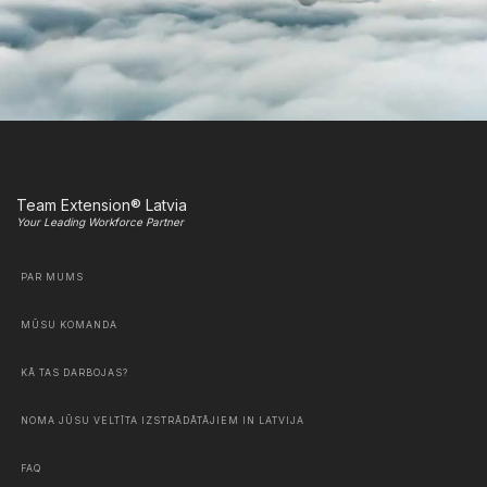
Team Extension® Latvia
Your Leading Workforce Partner
PAR MUMS
MŪSU KOMANDA
KĀ TAS DARBOJAS?
NOMA JŪSU VELTĪTA IZSTRĀDĀTĀJIEM IN LATVIJA
FAQ