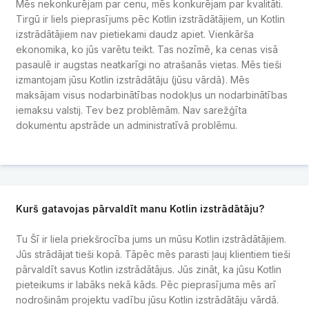
Mēs nekonkurējam par cenu, mēs konkurējam par kvalitāti.
Tirgū ir liels pieprasījums pēc Kotlin izstrādātājiem, un Kotlin
izstrādātājiem nav pietiekami daudz apiet. Vienkārša
ekonomika, ko jūs varētu teikt. Tas nozīmē, ka cenas visā
pasaulē ir augstas neatkarīgi no atrašanās vietas. Mēs tieši
izmantojam jūsu Kotlin izstrādātāju (jūsu vārdā). Mēs
maksājam visus nodarbinātības nodokļus un nodarbinātības
iemaksu valstij. Tev bez problēmām. Nav sarežģīta
dokumentu apstrāde un administratīvā problēmu.
Kurš gatavojas pārvaldīt manu Kotlin izstrādātāju?
Tu Šī ir liela priekšrocība jums un mūsu Kotlin izstrādātājiem.
Jūs strādājat tieši kopā. Tāpēc mēs parasti ļauj klientiem tieši
pārvaldīt savus Kotlin izstrādātājus. Jūs zināt, ka jūsu Kotlin
pieteikums ir labāks nekā kāds. Pēc pieprasījuma mēs arī
nodrošinām projektu vadību jūsu Kotlin izstrādātāju vārdā.