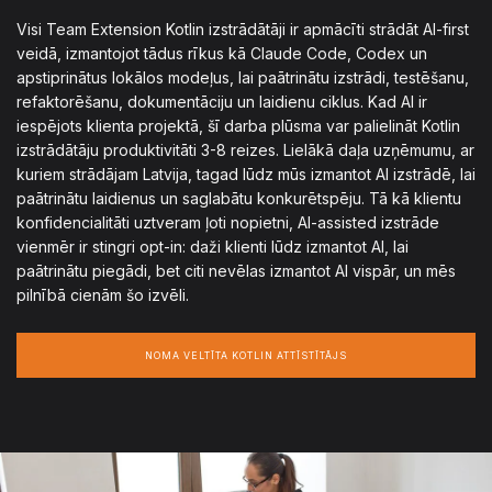
Visi Team Extension Kotlin izstrādātāji ir apmācīti strādāt AI-first
veidā, izmantojot tādus rīkus kā Claude Code, Codex un
apstiprinātus lokālos modeļus, lai paātrinātu izstrādi, testēšanu,
refaktorēšanu, dokumentāciju un laidienu ciklus. Kad AI ir
iespējots klienta projektā, šī darba plūsma var palielināt Kotlin
izstrādātāju produktivitāti 3-8 reizes. Lielākā daļa uzņēmumu, ar
kuriem strādājam Latvija, tagad lūdz mūs izmantot AI izstrādē, lai
paātrinātu laidienus un saglabātu konkurētspēju. Tā kā klientu
konfidencialitāti uztveram ļoti nopietni, AI-assisted izstrāde
vienmēr ir stingri opt-in: daži klienti lūdz izmantot AI, lai
paātrinātu piegādi, bet citi nevēlas izmantot AI vispār, un mēs
pilnībā cienām šo izvēli.
NOMA VELTĪTA KOTLIN ATTĪSTĪTĀJS