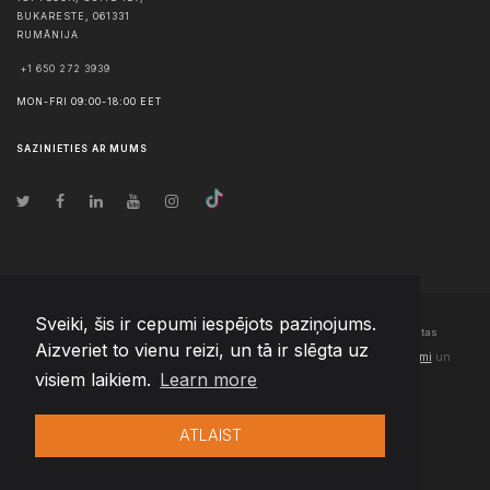
BUKARESTE
,
061331
RUMĀNIJA
+1 650 272 3939
MON-FRI 09:00-18:00 EET
SAZINIETIES AR MUMS
Sveiki, šis ir cepumi iespējots paziņojums.
© Autortiesības
2026
Team Extension Latvia
- Visas tiesības aizsargātas
Aizveriet to vienu reizi, un tā ir slēgta uz
Changelog
● Izmantojot šo vietni, jūs piekrītat mūsu
Lietošanas noteikumi
un
visiem laikiem.
Learn more
Privātuma politika
ATLAIST