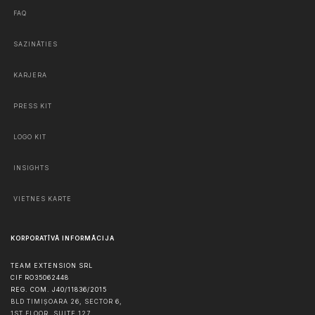
FAQ
SAZINĀTIES
KARJERA
PRESS KIT
LOGO KIT
INSIGHTS
VIETNES KARTE
KORPORATĪVĀ INFORMĀCIJA
TEAM EXTENSION SRL
CIF RO35062448
REG. COM. J40/11836/2015
BLD TIMIȘOARA 26, SECTOR 6,
1ST FLOOR, SUITE 127,