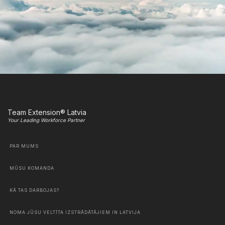
Team Extension® Latvia
Your Leading Workforce Partner
PAR MUMS
MŪSU KOMANDA
KĀ TAS DARBOJAS?
NOMA JŪSU VELTĪTA IZSTRĀDĀTĀJIEM IN LATVIJA