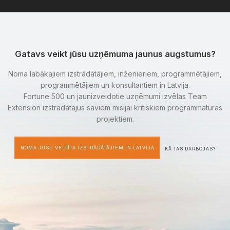
Gatavs veikt jūsu uzņēmuma jaunus augstumus?
Noma labākajiem izstrādātājiem, inženieriem, programmētājiem,
programmētājiem un konsultantiem in Latvija.
Fortune 500 un jaunizveidotie uzņēmumi izvēlas Team
Extension izstrādātājus saviem misijai kritiskiem programmatūras
projektiem.
NOMA JŪSU VELTĪTA IZSTRĀDĀTĀJIEM IN LATVIJA
KĀ TAS DARBOJAS?