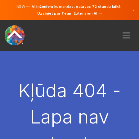
NEW —
AI inženieru komandas, gatavas 72 stundu laikā.
×
Uzziniet par Team Extension AI →
Latviešu
Vācu
Angļu
PAR MUMS
EKSPERTĪZE
KĀ TAS DARBOJAS?
KARJERA
Kļūda 404 -
NOLĪGT
LATVIJA
Lapa nav
LV
SĀC