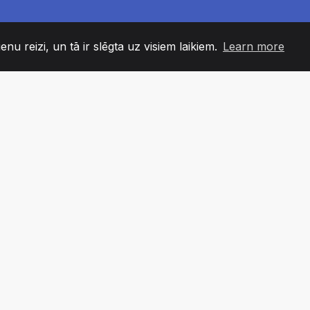
enu reizi, un tā ir slēgta uz visiem laikiem.
Learn more
60
+36
7
DAS LOCEKĻI
COUNTRIES
BIROJ