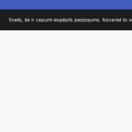
Sveiki, šis ir cepumi iespējots paziņojums. Aizveriet to vi
2008
+
ESTABLISHED
KAISLĪGI KOMAN