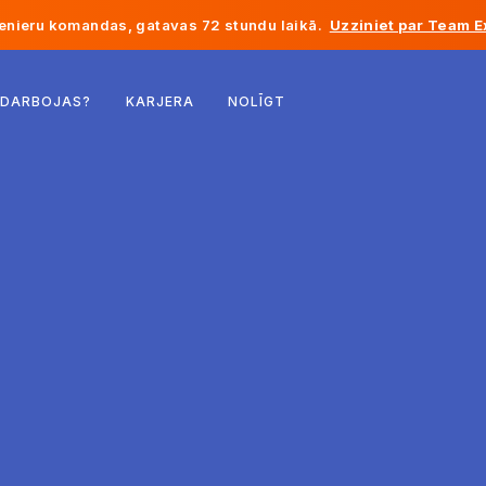
enieru komandas, gatavas 72 stundu laikā.
Uzziniet par Team E
Beļģija
 DARBOJAS?
KARJERA
NOLĪGT
Francija
Īrija
Nīderlande
Šveice
Amerikas Savienotās Valstis
Bosnija un Hercegovina
Igaunija
Latvija
Moldova