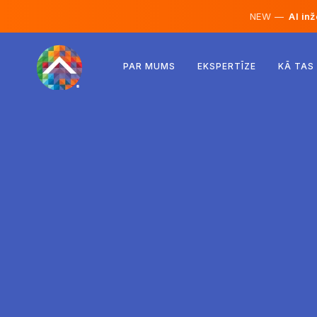
NEW —
AI inž
Austrija
PAR MUMS
EKSPERTĪZE
KĀ TAS
Somija
Islande
Luksemburga
Zviedrija
Apvienotā Karaliste
Albānija
Čehija
Ungārija
Ziemeļmaķedonija