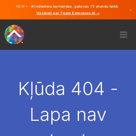
NEW —
AI inženieru komandas, gatavas 72 stundu laikā.
×
Uzziniet par Team Extension AI →
Latviešu
Vācu
Angļu
PAR MUMS
EKSPERTĪZE
KĀ TAS DARBOJAS?
KARJERA
Kļūda 404 -
NOLĪGT
LATVIJA
Lapa nav
LV
SĀC