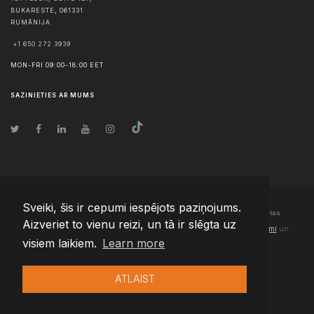
BUKARESTE
,
061331
RUMĀNIJA
+1 650 272 3939
MON-FRI 09:00-18:00 EET
SAZINIETIES AR MUMS
Sveiki, šis ir cepumi iespējots paziņojums.
© Autortiesības
2026
Team Extension Latvia
- Visas tiesības aizsargātas
Aizveriet to vienu reizi, un tā ir slēgta uz
Changelog
● Izmantojot šo vietni, jūs piekrītat mūsu
Lietošanas noteikumi
un
visiem laikiem.
Learn more
Privātuma politika
ATLAIST