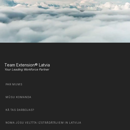
Team Extension® Latvia
Your Leading Workforce Partner
PAR MUMS
MŪSU KOMANDA
KĀ TAS DARBOJAS?
NOMA JŪSU VELTĪTA IZSTRĀDĀTĀJIEM IN LATVIJA