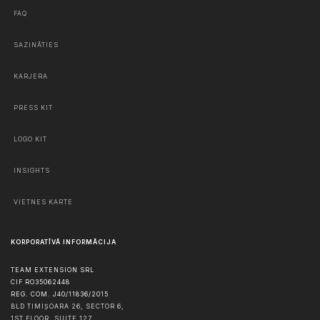
FAQ
SAZINĀTIES
KARJERA
PRESS KIT
LOGO KIT
INSIGHTS
VIETNES KARTE
KORPORATĪVĀ INFORMĀCIJA
TEAM EXTENSION SRL
CIF RO35062448
REG. COM. J40/11836/2015
BLD TIMIȘOARA 26, SECTOR 6,
1ST FLOOR, SUITE 127,