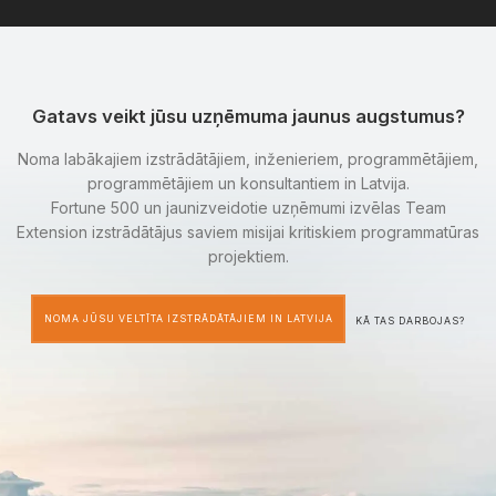
Gatavs veikt jūsu uzņēmuma jaunus augstumus?
Noma labākajiem izstrādātājiem, inženieriem, programmētājiem,
programmētājiem un konsultantiem in Latvija.
Fortune 500 un jaunizveidotie uzņēmumi izvēlas Team
Extension izstrādātājus saviem misijai kritiskiem programmatūras
projektiem.
NOMA JŪSU VELTĪTA IZSTRĀDĀTĀJIEM IN LATVIJA
KĀ TAS DARBOJAS?