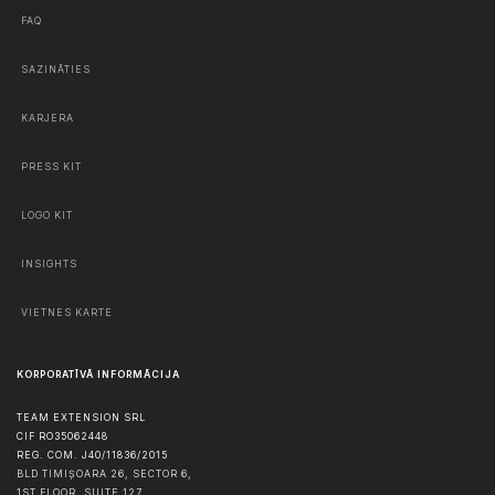
FAQ
SAZINĀTIES
KARJERA
PRESS KIT
LOGO KIT
INSIGHTS
VIETNES KARTE
KORPORATĪVĀ INFORMĀCIJA
TEAM EXTENSION SRL
CIF RO35062448
REG. COM. J40/11836/2015
BLD TIMIȘOARA 26, SECTOR 6,
1ST FLOOR, SUITE 127,