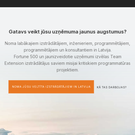
Gatavs veikt jūsu uzņēmuma jaunus augstumus?
Noma labākajiem izstrādātājiem, inženieriem, programmētājiem,
programmētājiem un konsultantiem in Latvija.
Fortune 500 un jaunizveidotie uzņēmumi izvēlas Team
Extension izstrādātājus saviem misijai kritiskiem programmatūras
projektiem.
NOMA JŪSU VELTĪTA IZSTRĀDĀTĀJIEM IN LATVIJA
KĀ TAS DARBOJAS?