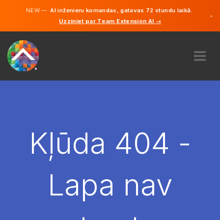
NEW —
AI inženieru komandas, gatavas 72 stundu laikā.
×
Uzziniet par Team Extension AI →
Latviešu
Vācu
Angļu
PAR MUMS
EKSPERTĪZE
KĀ TAS DARBOJAS?
KARJERA
Kļūda 404 -
NOLĪGT
LATVIJA
Lapa nav
LV
SĀC