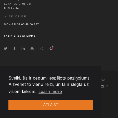
BUKARESTE
,
061331
RUMĀNIJA
+1 650 272 3939
MON-FRI 09:00-18:00 EET
SAZINIETIES AR MUMS
Sveiki, šis ir cepumi iespējots paziņojums.
© Autortiesības
2026
Team Extension Latvia
- Visas tiesības aizsargātas
Aizveriet to vienu reizi, un tā ir slēgta uz
Changelog
● Izmantojot šo vietni, jūs piekrītat mūsu
Lietošanas noteikumi
un
visiem laikiem.
Learn more
Privātuma politika
ATLAIST