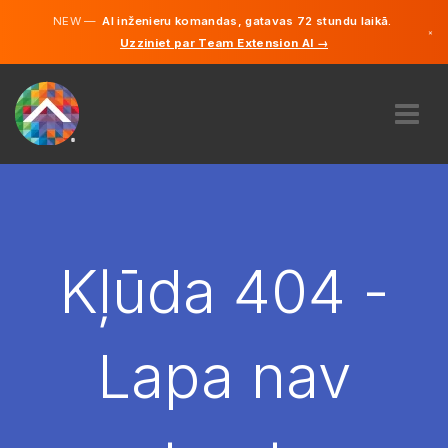
NEW —
AI inženieru komandas, gatavas 72 stundu laikā.
×
Uzziniet par Team Extension AI →
Latviešu
Vācu
Angļu
PAR MUMS
EKSPERTĪZE
KĀ TAS DARBOJAS?
KARJERA
Kļūda 404 -
NOLĪGT
LATVIJA
Lapa nav
LV
SĀC