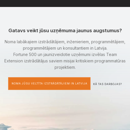
Gatavs veikt jūsu uzņēmuma jaunus augstumus?
Noma labākajiem izstrādātājiem, inženieriem, programmētājiem,
programmētājiem un konsultantiem in Latvija.
Fortune 500 un jaunizveidotie uzņēmumi izvēlas Team
Extension izstrādātājus saviem misijai kritiskiem programmatūras
projektiem.
NOMA JŪSU VELTĪTA IZSTRĀDĀTĀJIEM IN LATVIJA
KĀ TAS DARBOJAS?