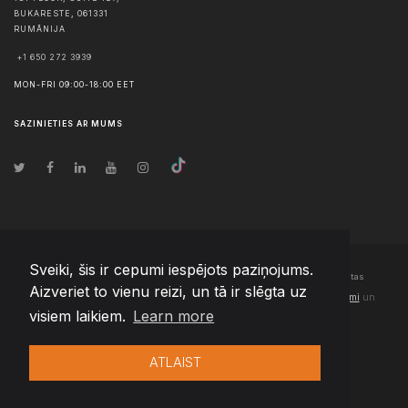
BUKARESTE
,
061331
RUMĀNIJA
+1 650 272 3939
MON-FRI 09:00-18:00 EET
SAZINIETIES AR MUMS
Sveiki, šis ir cepumi iespējots paziņojums.
© Autortiesības
2026
Team Extension Latvia
- Visas tiesības aizsargātas
Aizveriet to vienu reizi, un tā ir slēgta uz
Changelog
● Izmantojot šo vietni, jūs piekrītat mūsu
Lietošanas noteikumi
un
visiem laikiem.
Learn more
Privātuma politika
ATLAIST