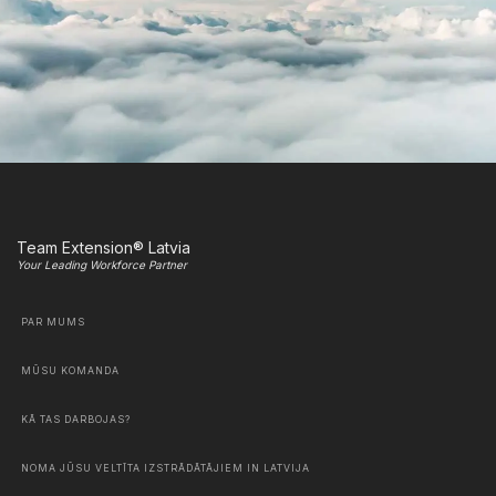
Team Extension® Latvia
Your Leading Workforce Partner
PAR MUMS
MŪSU KOMANDA
KĀ TAS DARBOJAS?
NOMA JŪSU VELTĪTA IZSTRĀDĀTĀJIEM IN LATVIJA