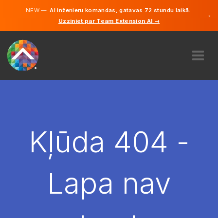
NEW —
AI inženieru komandas, gatavas 72 stundu laikā.
×
Uzziniet par Team Extension AI →
Latviešu
Vācu
Angļu
PAR MUMS
EKSPERTĪZE
KĀ TAS DARBOJAS?
KARJERA
Kļūda 404 -
NOLĪGT
LATVIJA
Lapa nav
LV
SĀC