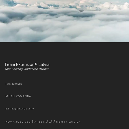
Team Extension® Latvia
Your Leading Workforce Partner
PAR MUMS
MŪSU KOMANDA
KĀ TAS DARBOJAS?
NOMA JŪSU VELTĪTA IZSTRĀDĀTĀJIEM IN LATVIJA