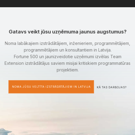
Gatavs veikt jūsu uzņēmuma jaunus augstumus?
Noma labākajiem izstrādātājiem, inženieriem, programmētājiem,
programmētājiem un konsultantiem in Latvija.
Fortune 500 un jaunizveidotie uzņēmumi izvēlas Team
Extension izstrādātājus saviem misijai kritiskiem programmatūras
projektiem.
NOMA JŪSU VELTĪTA IZSTRĀDĀTĀJIEM IN LATVIJA
KĀ TAS DARBOJAS?