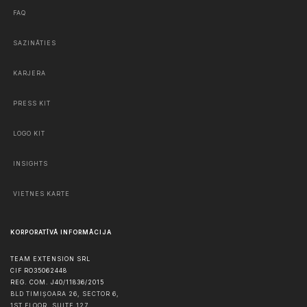
FAQ
SAZINĀTIES
KARJERA
PRESS KIT
LOGO KIT
INSIGHTS
VIETNES KARTE
KORPORATĪVĀ INFORMĀCIJA
TEAM EXTENSION SRL
CIF RO35062448
REG. COM. J40/11836/2015
BLD TIMIȘOARA 26, SECTOR 6,
1ST FLOOR, SUITE 127,