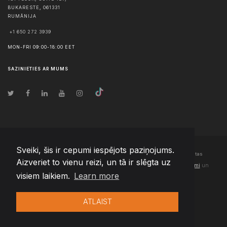
BUKARESTE
,
061331
RUMĀNIJA
+1 650 272 3939
MON-FRI 09:00-18:00 EET
SAZINIETIES AR MUMS
Sveiki, šis ir cepumi iespējots paziņojums.
© Autortiesības
2026
Team Extension Latvia
- Visas tiesības aizsargātas
Aizveriet to vienu reizi, un tā ir slēgta uz
Changelog
● Izmantojot šo vietni, jūs piekrītat mūsu
Lietošanas noteikumi
un
visiem laikiem.
Learn more
Privātuma politika
ATLAIST