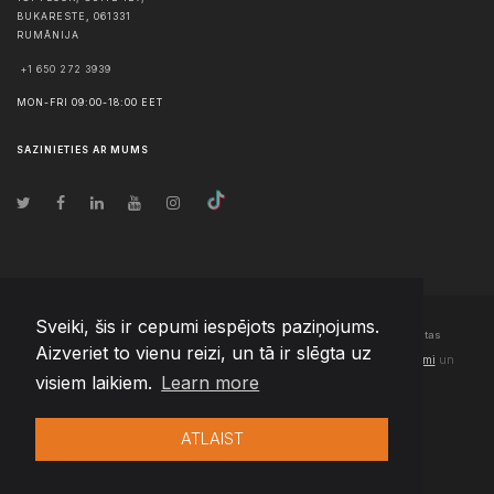
BUKARESTE
,
061331
RUMĀNIJA
+1 650 272 3939
MON-FRI 09:00-18:00 EET
SAZINIETIES AR MUMS
Sveiki, šis ir cepumi iespējots paziņojums.
© Autortiesības
2026
Team Extension Latvia
- Visas tiesības aizsargātas
Aizveriet to vienu reizi, un tā ir slēgta uz
Changelog
● Izmantojot šo vietni, jūs piekrītat mūsu
Lietošanas noteikumi
un
visiem laikiem.
Learn more
Privātuma politika
ATLAIST