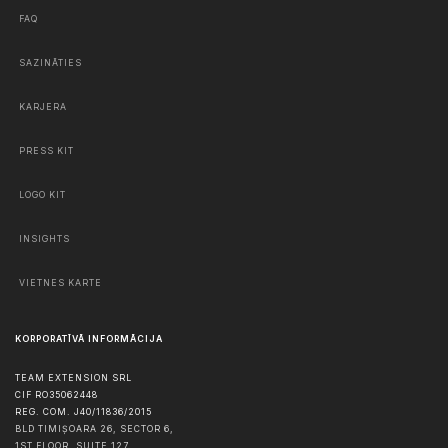
FAQ
SAZINĀTIES
KARJERA
PRESS KIT
LOGO KIT
INSIGHTS
VIETNES KARTE
KORPORATĪVĀ INFORMĀCIJA
TEAM EXTENSION SRL
CIF RO35062448
REG. COM. J40/11836/2015
BLD TIMIȘOARA 26, SECTOR 6,
1ST FLOOR, SUITE 127,