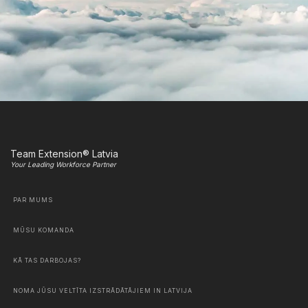
Team Extension® Latvia
Your Leading Workforce Partner
PAR MUMS
MŪSU KOMANDA
KĀ TAS DARBOJAS?
NOMA JŪSU VELTĪTA IZSTRĀDĀTĀJIEM IN LATVIJA