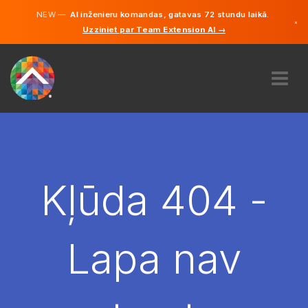
NEW —
AI inženieru komandas, gatavas 72 stundu laikā.
×
Uzziniet par Team Extension AI →
Latviešu
Vācu
Angļu
PAR MUMS
EKSPERTĪZE
KĀ TAS DARBOJAS?
KARJERA
Kļūda 404 -
NOLĪGT
LATVIJA
Lapa nav
LV
SĀC