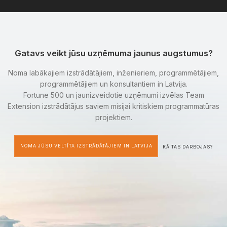
Gatavs veikt jūsu uzņēmuma jaunus augstumus?
Noma labākajiem izstrādātājiem, inženieriem, programmētājiem,
programmētājiem un konsultantiem in Latvija.
Fortune 500 un jaunizveidotie uzņēmumi izvēlas Team
Extension izstrādātājus saviem misijai kritiskiem programmatūras
projektiem.
NOMA JŪSU VELTĪTA IZSTRĀDĀTĀJIEM IN LATVIJA
KĀ TAS DARBOJAS?