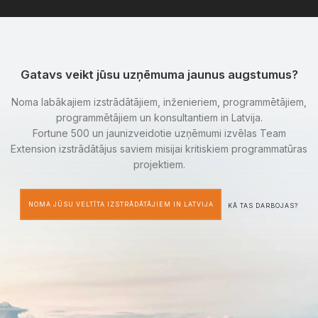
Gatavs veikt jūsu uzņēmuma jaunus augstumus?
Noma labākajiem izstrādātājiem, inženieriem, programmētājiem,
programmētājiem un konsultantiem in Latvija.
Fortune 500 un jaunizveidotie uzņēmumi izvēlas Team
Extension izstrādātājus saviem misijai kritiskiem programmatūras
projektiem.
NOMA JŪSU VELTĪTA IZSTRĀDĀTĀJIEM IN LATVIJA
KĀ TAS DARBOJAS?