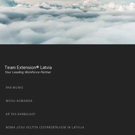
Team Extension® Latvia
Your Leading Workforce Partner
PAR MUMS
MŪSU KOMANDA
KĀ TAS DARBOJAS?
NOMA JŪSU VELTĪTA IZSTRĀDĀTĀJIEM IN LATVIJA