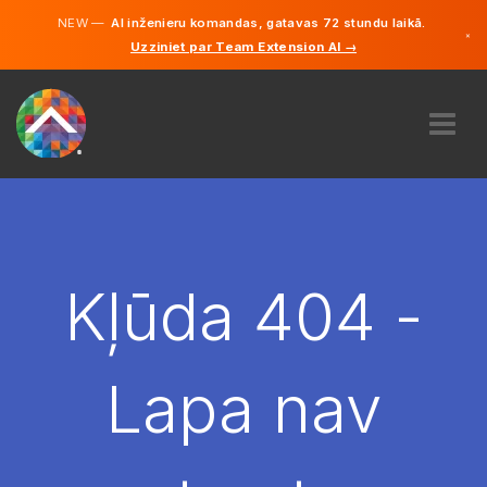
NEW —
AI inženieru komandas, gatavas 72 stundu laikā.
×
Uzziniet par Team Extension AI →
Latviešu
Vācu
Angļu
PAR MUMS
EKSPERTĪZE
KĀ TAS DARBOJAS?
KARJERA
Kļūda 404 -
NOLĪGT
LATVIJA
Lapa nav
LV
SĀC