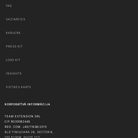
FAQ
SAZINĀTIES
KARJERA
PRESS KIT
LOGO KIT
INSIGHTS
VIETNES KARTE
KORPORATĪVĀ INFORMĀCIJA
TEAM EXTENSION SRL
CIF RO35062448
REG. COM. J40/11836/2015
BLD TIMIȘOARA 26, SECTOR 6,
1ST FLOOR, SUITE 127,