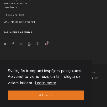
BUKARESTE
,
061331
RUMĀNIJA
+1 650 272 3939
MON-FRI 09:00-18:00 EET
SAZINIETIES AR MUMS
Sveiki, šis ir cepumi iespējots paziņojums.
© Autortiesības
2026
Team Extension Latvia
- Visas tiesības aizsargātas
Aizveriet to vienu reizi, un tā ir slēgta uz
Changelog
● Izmantojot šo vietni, jūs piekrītat mūsu
Lietošanas noteikumi
un
visiem laikiem.
Learn more
Privātuma politika
ATLAIST