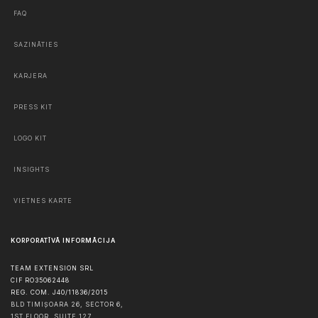
FAQ
SAZINĀTIES
KARJERA
PRESS KIT
LOGO KIT
INSIGHTS
VIETNES KARTE
KORPORATĪVĀ INFORMĀCIJA
TEAM EXTENSION SRL
CIF RO35062448
REG. COM. J40/11836/2015
BLD TIMIȘOARA 26, SECTOR 6,
1ST FLOOR, SUITE 127,