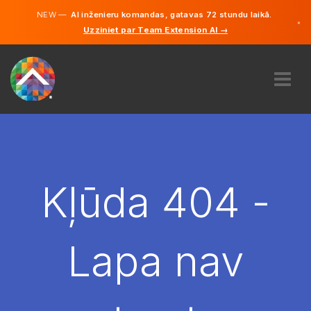
NEW —
AI inženieru komandas, gatavas 72 stundu laikā.
×
Uzziniet par Team Extension AI →
Latviešu
Vācu
Angļu
PAR MUMS
EKSPERTĪZE
KĀ TAS DARBOJAS?
KARJERA
Kļūda 404 -
NOLĪGT
LATVIJA
Lapa nav
LV
SĀC