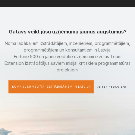
Gatavs veikt jūsu uzņēmuma jaunus augstumus?
Noma labākajiem izstrādātājiem, inženieriem, programmētājiem,
programmētājiem un konsultantiem in Latvija.
Fortune 500 un jaunizveidotie uzņēmumi izvēlas Team
Extension izstrādātājus saviem misijai kritiskiem programmatūras
projektiem.
NOMA JŪSU VELTĪTA IZSTRĀDĀTĀJIEM IN LATVIJA
KĀ TAS DARBOJAS?