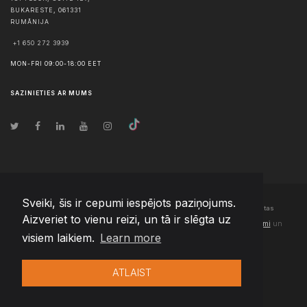
BUKARESTE
,
061331
RUMĀNIJA
+1 650 272 3939
MON-FRI 09:00-18:00 EET
SAZINIETIES AR MUMS
Sveiki, šis ir cepumi iespējots paziņojums.
© Autortiesības
2026
Team Extension Latvia
- Visas tiesības aizsargātas
Aizveriet to vienu reizi, un tā ir slēgta uz
Changelog
● Izmantojot šo vietni, jūs piekrītat mūsu
Lietošanas noteikumi
un
visiem laikiem.
Learn more
Privātuma politika
ATLAIST