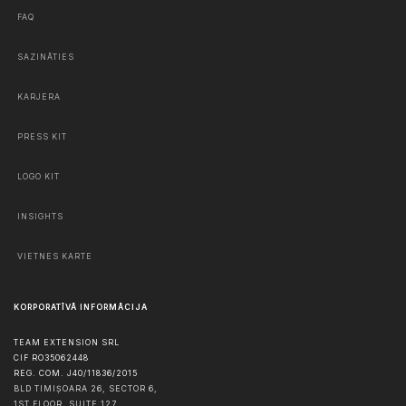
FAQ
SAZINĀTIES
KARJERA
PRESS KIT
LOGO KIT
INSIGHTS
VIETNES KARTE
KORPORATĪVĀ INFORMĀCIJA
TEAM EXTENSION SRL
CIF RO35062448
REG. COM. J40/11836/2015
BLD TIMIȘOARA 26, SECTOR 6,
1ST FLOOR, SUITE 127,