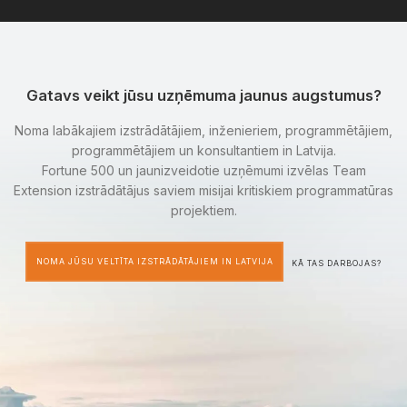
Gatavs veikt jūsu uzņēmuma jaunus augstumus?
Noma labākajiem izstrādātājiem, inženieriem, programmētājiem,
programmētājiem un konsultantiem in Latvija.
Fortune 500 un jaunizveidotie uzņēmumi izvēlas Team
Extension izstrādātājus saviem misijai kritiskiem programmatūras
projektiem.
NOMA JŪSU VELTĪTA IZSTRĀDĀTĀJIEM IN LATVIJA
KĀ TAS DARBOJAS?