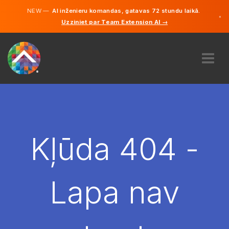
NEW —
AI inženieru komandas, gatavas 72 stundu laikā.
×
Uzziniet par Team Extension AI →
Latviešu
Vācu
Angļu
PAR MUMS
EKSPERTĪZE
KĀ TAS DARBOJAS?
KARJERA
Kļūda 404 -
NOLĪGT
LATVIJA
Lapa nav
LV
SĀC