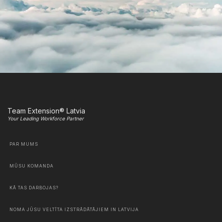
Team Extension® Latvia
Your Leading Workforce Partner
PAR MUMS
MŪSU KOMANDA
KĀ TAS DARBOJAS?
NOMA JŪSU VELTĪTA IZSTRĀDĀTĀJIEM IN LATVIJA