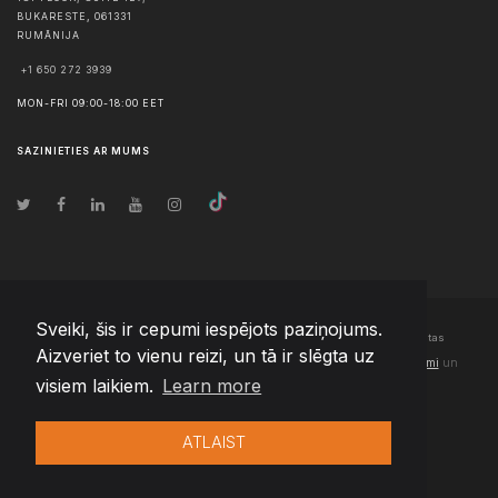
BUKARESTE
,
061331
RUMĀNIJA
+1 650 272 3939
MON-FRI 09:00-18:00 EET
SAZINIETIES AR MUMS
Sveiki, šis ir cepumi iespējots paziņojums.
© Autortiesības
2026
Team Extension Latvia
- Visas tiesības aizsargātas
Aizveriet to vienu reizi, un tā ir slēgta uz
Changelog
● Izmantojot šo vietni, jūs piekrītat mūsu
Lietošanas noteikumi
un
visiem laikiem.
Learn more
Privātuma politika
ATLAIST