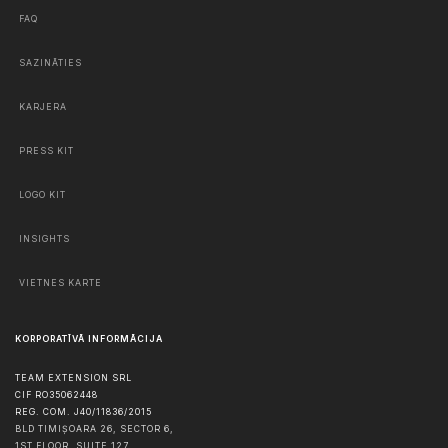
FAQ
SAZINĀTIES
KARJERA
PRESS KIT
LOGO KIT
INSIGHTS
VIETNES KARTE
KORPORATĪVĀ INFORMĀCIJA
TEAM EXTENSION SRL
CIF RO35062448
REG. COM. J40/11836/2015
BLD TIMIȘOARA 26, SECTOR 6,
1ST FLOOR, SUITE 127,