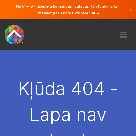
NEW —
AI inženieru komandas, gatavas 72 stundu laikā.
×
Uzziniet par Team Extension AI →
Latviešu
Vācu
Angļu
PAR MUMS
EKSPERTĪZE
KĀ TAS DARBOJAS?
KARJERA
Kļūda 404 -
NOLĪGT
LATVIJA
Lapa nav
LV
SĀC