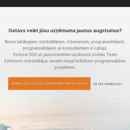
Gatavs veikt jūsu uzņēmuma jaunus augstumus?
Noma labākajiem izstrādātājiem, inženieriem, programmētājiem,
programmētājiem un konsultantiem in Latvija.
Fortune 500 un jaunizveidotie uzņēmumi izvēlas Team
Extension izstrādātājus saviem misijai kritiskiem programmatūras
projektiem.
NOMA JŪSU VELTĪTA IZSTRĀDĀTĀJIEM IN LATVIJA
KĀ TAS DARBOJAS?