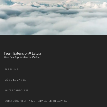
Team Extension® Latvia
Your Leading Workforce Partner
PAR MUMS
MŪSU KOMANDA
KĀ TAS DARBOJAS?
NOMA JŪSU VELTĪTA IZSTRĀDĀTĀJIEM IN LATVIJA