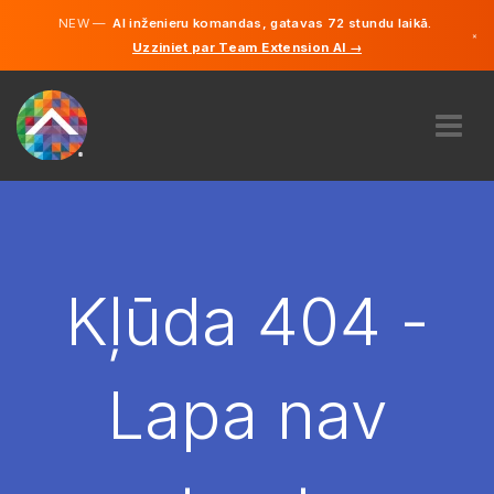
NEW —
AI inženieru komandas, gatavas 72 stundu laikā.
×
Uzziniet par Team Extension AI →
Latviešu
Vācu
Angļu
PAR MUMS
EKSPERTĪZE
KĀ TAS DARBOJAS?
KARJERA
Kļūda 404 -
NOLĪGT
LATVIJA
Lapa nav
LV
SĀC