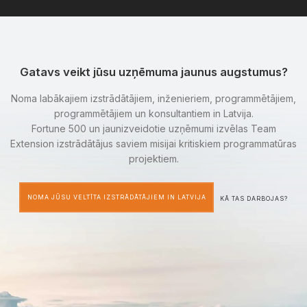
Gatavs veikt jūsu uzņēmuma jaunus augstumus?
Noma labākajiem izstrādātājiem, inženieriem, programmētājiem,
programmētājiem un konsultantiem in Latvija.
Fortune 500 un jaunizveidotie uzņēmumi izvēlas Team
Extension izstrādātājus saviem misijai kritiskiem programmatūras
projektiem.
NOMA JŪSU VELTĪTA IZSTRĀDĀTĀJIEM IN LATVIJA
KĀ TAS DARBOJAS?