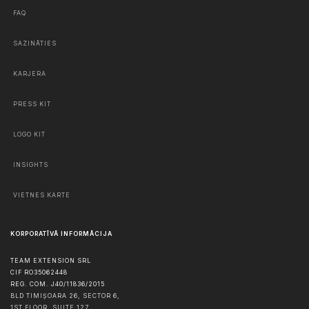
FAQ
SAZINĀTIES
KARJERA
PRESS KIT
LOGO KIT
INSIGHTS
VIETNES KARTE
KORPORATĪVĀ INFORMĀCIJA
TEAM EXTENSION SRL
CIF RO35062448
REG. COM. J40/11836/2015
BLD TIMIȘOARA 26, SECTOR 6,
1ST FLOOR, SUITE 127,