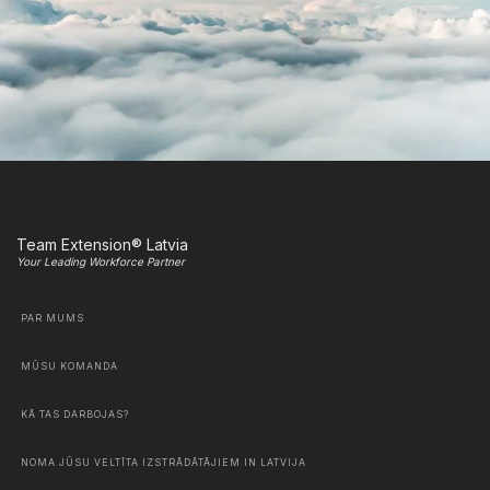
Team Extension® Latvia
Your Leading Workforce Partner
PAR MUMS
MŪSU KOMANDA
KĀ TAS DARBOJAS?
NOMA JŪSU VELTĪTA IZSTRĀDĀTĀJIEM IN LATVIJA