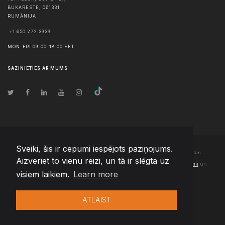
BUKARESTE
,
061331
RUMĀNIJA
+1 650 272 3939
MON-FRI 09:00-18:00 EET
SAZINIETIES AR MUMS
Sveiki, šis ir cepumi iespējots paziņojums.
© Autortiesības
2026
Team Extension Latvia
- Visas tiesības aizsargātas
Aizveriet to vienu reizi, un tā ir slēgta uz
Changelog
● Izmantojot šo vietni, jūs piekrītat mūsu
Lietošanas noteikumi
un
visiem laikiem.
Learn more
Privātuma politika
ATLAIST