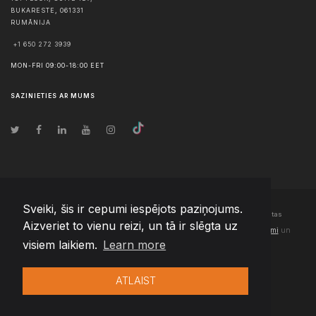
BUKARESTE
,
061331
RUMĀNIJA
+1 650 272 3939
MON-FRI 09:00-18:00 EET
SAZINIETIES AR MUMS
Sveiki, šis ir cepumi iespējots paziņojums.
© Autortiesības
2026
Team Extension Latvia
- Visas tiesības aizsargātas
Aizveriet to vienu reizi, un tā ir slēgta uz
Changelog
● Izmantojot šo vietni, jūs piekrītat mūsu
Lietošanas noteikumi
un
visiem laikiem.
Learn more
Privātuma politika
ATLAIST