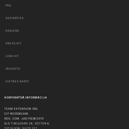
FAQ
SAZINĀTIES
KARJERA
PRESS KIT
LOGO KIT
INSIGHTS
VIETNES KARTE
KORPORATĪVĀ INFORMĀCIJA
TEAM EXTENSION SRL
CIF RO35062448
REG. COM. J40/11836/2015
BLD TIMIȘOARA 26, SECTOR 6,
1ST FLOOR, SUITE 127,