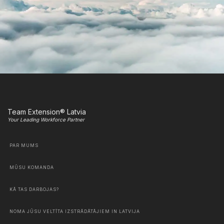
Team Extension® Latvia
Your Leading Workforce Partner
PAR MUMS
MŪSU KOMANDA
KĀ TAS DARBOJAS?
NOMA JŪSU VELTĪTA IZSTRĀDĀTĀJIEM IN LATVIJA