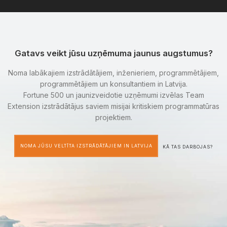
Gatavs veikt jūsu uzņēmuma jaunus augstumus?
Noma labākajiem izstrādātājiem, inženieriem, programmētājiem,
programmētājiem un konsultantiem in Latvija.
Fortune 500 un jaunizveidotie uzņēmumi izvēlas Team
Extension izstrādātājus saviem misijai kritiskiem programmatūras
projektiem.
NOMA JŪSU VELTĪTA IZSTRĀDĀTĀJIEM IN LATVIJA
KĀ TAS DARBOJAS?