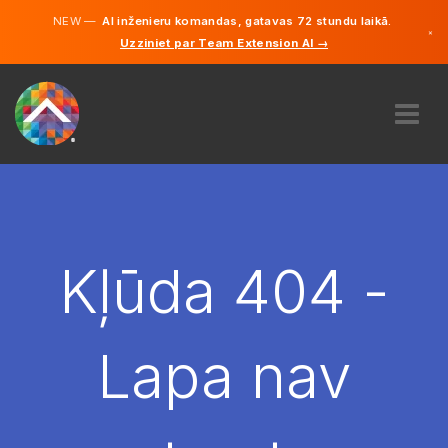
NEW —
AI inženieru komandas, gatavas 72 stundu laikā.
×
Uzziniet par Team Extension AI →
Latviešu
Vācu
Angļu
PAR MUMS
EKSPERTĪZE
KĀ TAS DARBOJAS?
KARJERA
Kļūda 404 -
NOLĪGT
LATVIJA
Lapa nav
LV
SĀC