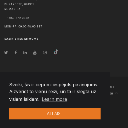
BUKARESTE
,
061331
RUMĀNIJA
+1 650 272 3939
MON-FRI 09:00-18:00 EET
SAZINIETIES AR MUMS
Sveiki, šis ir cepumi iespējots paziņojums.
© Autortiesības
2026
Team Extension Latvia
- Visas tiesības aizsargātas
Aizveriet to vienu reizi, un tā ir slēgta uz
Changelog
● Izmantojot šo vietni, jūs piekrītat mūsu
Lietošanas noteikumi
un
visiem laikiem.
Learn more
Privātuma politika
ATLAIST