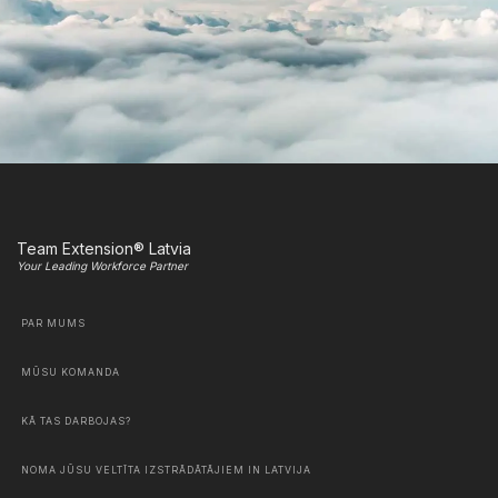
Team Extension® Latvia
Your Leading Workforce Partner
PAR MUMS
MŪSU KOMANDA
KĀ TAS DARBOJAS?
NOMA JŪSU VELTĪTA IZSTRĀDĀTĀJIEM IN LATVIJA