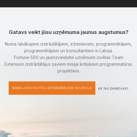
Gatavs veikt jūsu uzņēmuma jaunus augstumus?
Noma labākajiem izstrādātājiem, inženieriem, programmētājiem,
programmētājiem un konsultantiem in Latvija.
Fortune 500 un jaunizveidotie uzņēmumi izvēlas Team
Extension izstrādātājus saviem misijai kritiskiem programmatūras
projektiem.
NOMA JŪSU VELTĪTA IZSTRĀDĀTĀJIEM IN LATVIJA
KĀ TAS DARBOJAS?