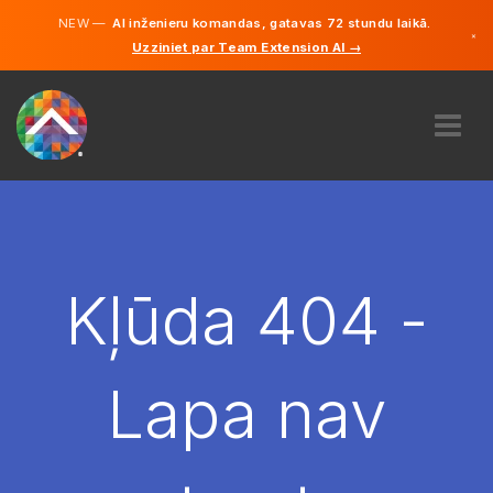
NEW —
AI inženieru komandas, gatavas 72 stundu laikā.
×
Uzziniet par Team Extension AI →
Latviešu
Vācu
Angļu
PAR MUMS
EKSPERTĪZE
KĀ TAS DARBOJAS?
KARJERA
Kļūda 404 -
NOLĪGT
LATVIJA
Lapa nav
LV
SĀC