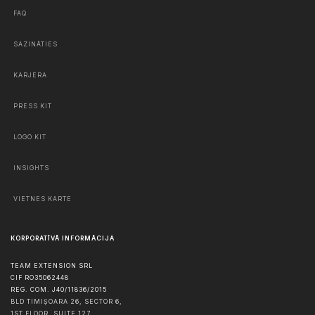
FAQ
SAZINĀTIES
KARJERA
PRESS KIT
LOGO KIT
INSIGHTS
VIETNES KARTE
KORPORATĪVĀ INFORMĀCIJA
TEAM EXTENSION SRL
CIF RO35062448
REG. COM. J40/11836/2015
BLD TIMIȘOARA 26, SECTOR 6,
1ST FLOOR, SUITE 127,