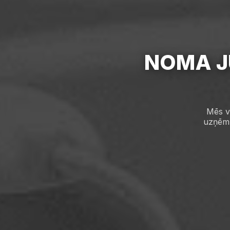
NOMA J
Mēs v
uzņēmu