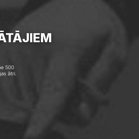
ĀTĀJIEM
ne 500
s ātri.