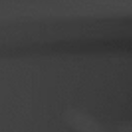
Filipīnas
Serbija
Ukraina