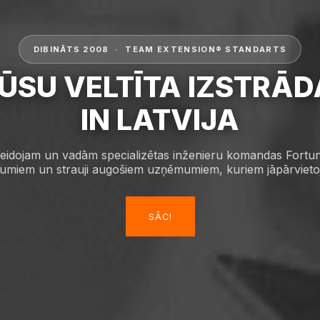
DIBINĀTS 2008 · TEAM EXTENSION® STANDARTS
ŪSU VELTĪTA IZSTRĀD
IN LATVIJA
eidojam un vadām specializētas inženieru komandas Fortu
miem un strauji augošiem uzņēmumiem, kuriem jāpārvietoja
SĀC!