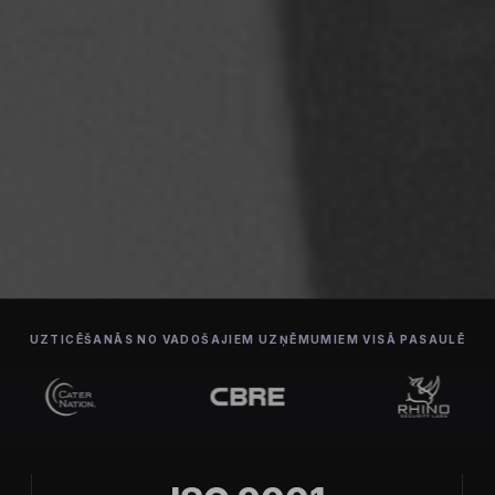
UZTICĒŠANĀS NO VADOŠAJIEM UZŅĒMUMIEM VISĀ PASAULĒ