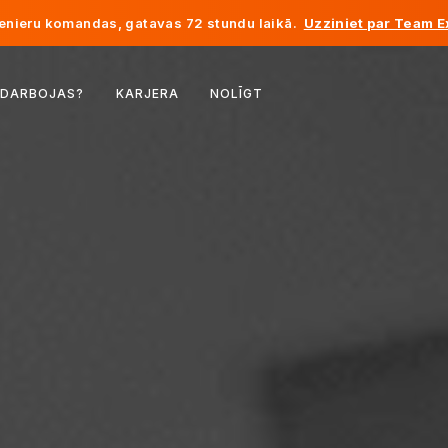
enieru komandas, gatavas 72 stundu laikā.
Uzziniet par Team E
Beļģija
 DARBOJAS?
KARJERA
NOLĪGT
Francija
Īrija
Nīderlande
Šveice
Amerikas Savienotās Valstis
Bosnija un Hercegovina
Igaunija
Latvija
Moldova