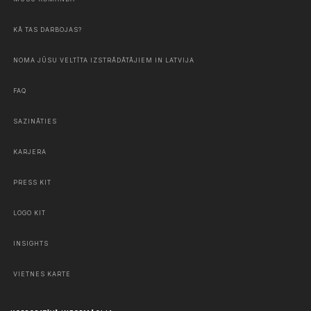
KĀ TAS DARBOJAS?
NOMA JŪSU VELTĪTA IZSTRĀDĀTĀJIEM IN LATVIJA
FAQ
SAZINĀTIES
KARJERA
PRESS KIT
LOGO KIT
INSIGHTS
VIETNES KARTE