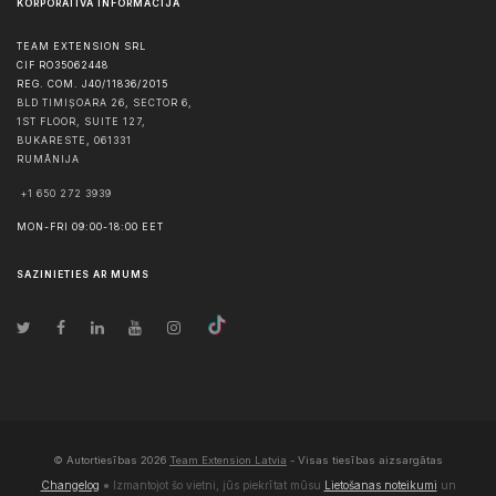
KORPORATĪVĀ INFORMĀCIJA
TEAM EXTENSION SRL
CIF RO35062448
REG. COM. J40/11836/2015
BLD TIMIȘOARA 26, SECTOR 6,
1ST FLOOR, SUITE 127,
BUKARESTE
,
061331
RUMĀNIJA
+1 650 272 3939
MON-FRI 09:00-18:00 EET
SAZINIETIES AR MUMS
© Autortiesības
2026
Team Extension Latvia
- Visas tiesības aizsargātas
Changelog
● Izmantojot šo vietni, jūs piekrītat mūsu
Lietošanas noteikumi
un