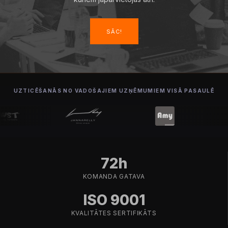
SĀC!
UZTICĒŠANĀS NO VADOŠAJIEM UZŅĒMUMIEM VISĀ PASAULĒ
72h
KOMANDA GATAVA
ISO 9001
KVALITĀTES SERTIFIKĀTS