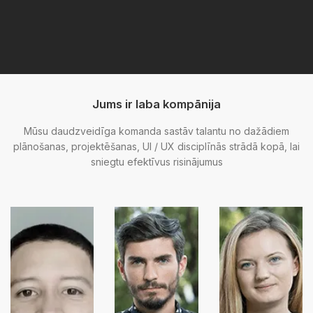
Jums ir laba kompānija
Mūsu daudzveidīga komanda sastāv talantu no dažādiem
plānošanas, projektēšanas, UI / UX disciplīnās strādā kopā, lai
sniegtu efektīvus risinājumus