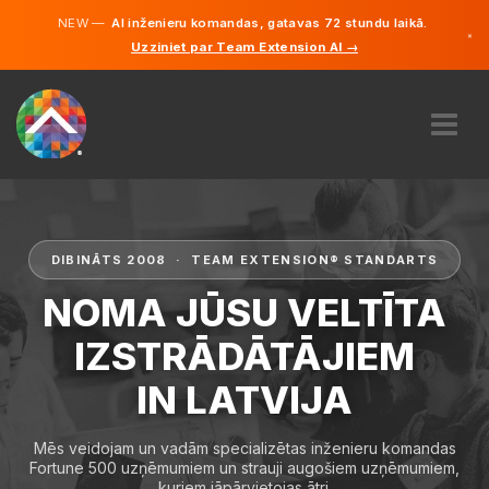
NEW —
AI inženieru komandas, gatavas 72 stundu laikā.
×
Uzziniet par Team Extension AI →
Latviešu
Vācu
Angļu
PAR MUMS
EKSPERTĪZE
KĀ TAS DARBOJAS?
DIBINĀTS 2008 · TEAM EXTENSION® STANDARTS
KARJERA
NOMA JŪSU VELTĪTA
NOLĪGT
IZSTRĀDĀTĀJIEM
LATVIJA
IN LATVIJA
LV
SĀC
Mēs veidojam un vadām specializētas inženieru komandas
Fortune 500 uzņēmumiem un strauji augošiem uzņēmumiem,
kuriem jāpārvietojas ātri.