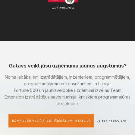
ISO 9001:2015
Gatavs veikt jūsu uzņēmuma jaunus augstumus?
Noma labākajiem izstrādātājiem, inženieriem, programmētājiem,
programmētājiem un konsultantiem in Latvija.
Fortune 500 un jaunizveidotie uzņēmumi izvēlas Team
Extension izstrādātājus saviem misijai kritiskiem programmatūras
projektiem.
NOMA JŪSU VELTĪTA IZSTRĀDĀTĀJIEM IN LATVIJA
KĀ TAS DARBOJAS?