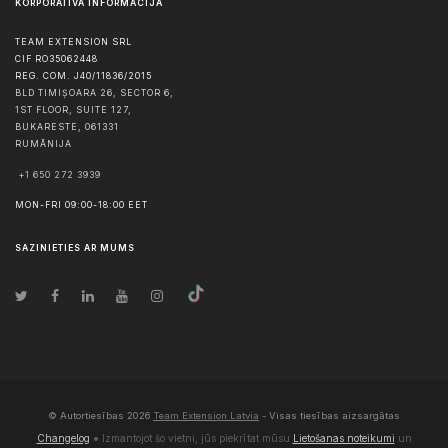
KORPORATĪVĀ INFORMĀCIJA
TEAM EXTENSION SRL
CIF RO35062448
REG. COM. J40/11836/2015
BLD TIMIȘOARA 26, SECTOR 6,
1ST FLOOR, SUITE 127,
BUKARESTE
,
061331
RUMĀNIJA
+1 650 272 3939
MON-FRI 09:00-18:00 EET
SAZINIETIES AR MUMS
© Autortiesības
2026
Team Extension Latvia
- Visas tiesības aizsargātas
Changelog
● Izmantojot šo vietni, jūs piekrītat mūsu
Lietošanas noteikumi
un