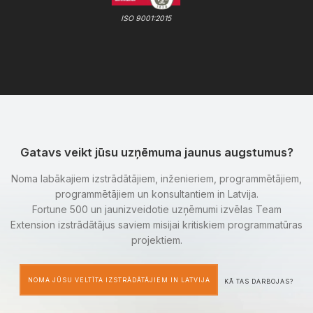
ISO 9001:2015
Gatavs veikt jūsu uzņēmuma jaunus augstumus?
Noma labākajiem izstrādātājiem, inženieriem, programmētājiem,
programmētājiem un konsultantiem in Latvija.
Fortune 500 un jaunizveidotie uzņēmumi izvēlas Team
Extension izstrādātājus saviem misijai kritiskiem programmatūras
projektiem.
NOMA JŪSU VELTĪTA IZSTRĀDĀTĀJIEM IN LATVIJA
KĀ TAS DARBOJAS?