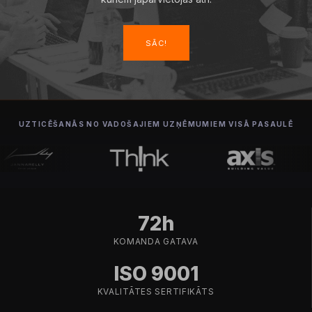
SĀC!
UZTICĒŠANĀS NO VADOŠAJIEM UZŅĒMUMIEM VISĀ PASAULĒ
72h
KOMANDA GATAVA
ISO 9001
KVALITĀTES SERTIFIKĀTS