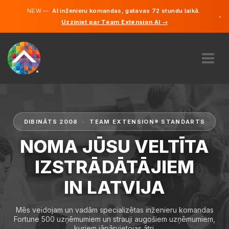
NEW —
AI inženieru komandas, gatavas 72 stundu laikā.
×
Uzziniet par Team Extension AI →
Latviešu
Vācu
Angļu
PAR MUMS
EKSPERTĪZE
KĀ TAS DARBOJAS?
DIBINĀTS 2008 · TEAM EXTENSION® STANDARTS
KARJERA
NOMA JŪSU VELTĪTA
NOLĪGT
IZSTRĀDĀTĀJIEM
LATVIJA
IN LATVIJA
LV
SĀC
Mēs veidojam un vadām specializētas inženieru komandas
Fortune 500 uzņēmumiem un strauji augošiem uzņēmumiem,
kuriem jāpārvietojas ātri.