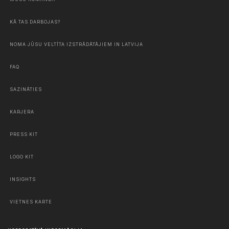
KĀ TAS DARBOJAS?
NOMA JŪSU VELTĪTA IZSTRĀDĀTĀJIEM IN LATVIJA
FAQ
SAZINĀTIES
KARJERA
PRESS KIT
LOGO KIT
INSIGHTS
VIETNES KARTE