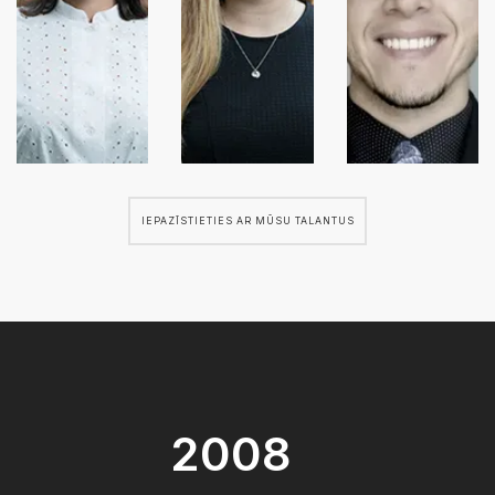
IEPAZĪSTIETIES AR MŪSU TALANTUS
2008