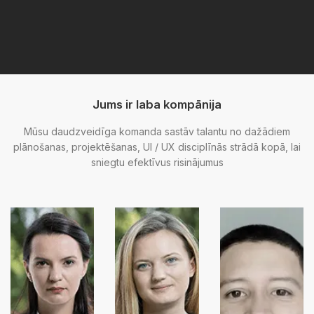
Jums ir laba kompānija
Mūsu daudzveidīga komanda sastāv talantu no dažādiem
plānošanas, projektēšanas, UI / UX disciplīnās strādā kopā, lai
sniegtu efektīvus risinājumus